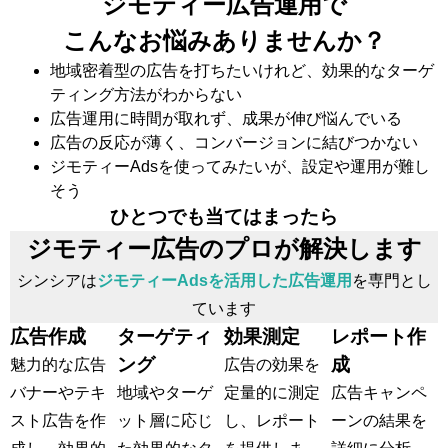
ジモティー広告運用で
こんなお悩みありませんか？
地域密着型の広告を打ちたいけれど、効果的なターゲ
ティング方法がわからない
広告運用に時間が取れず、成果が伸び悩んでいる
広告の反応が薄く、コンバージョンに結びつかない
ジモティーAdsを使ってみたいが、設定や運用が難し
そう
ひとつでも当てはまったら
ジモティー広告のプロが解決します
シンシアは
ジモティーAdsを活用した広告運用
を専門とし
ています
広告作成
ターゲティ
効果測定
レポート作
ング
成
魅力的な広告
広告の効果を
バナーやテキ
地域やターゲ
定量的に測定
広告キャンペ
スト広告を作
ット層に応じ
し、レポート
ーンの結果を