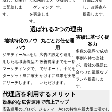
成し、効果的
た効果的なタ
を提供しま
詳細に分析
に配信しま
ーゲティング
す。
し、改善点を
す。
を実施しま
提案します。
す。
選ばれる3つの理由
実績に基づく提
地域特化のノウ
丸ごとお任せ運
案力
ハウ
用
多数の業界で成功
ジモティーAdsを活
広告の設定や運用、
事例を持つ当社
用した地域密着型の
改善提案までを一括
が、貴社の課題に
マーケティングで、
でサポート。手間を
合わせた最適なプ
ターゲット層に確実
かけずに成果を実感
ランを提案しま
にリーチします。
いただけます。
す。
代理店を利用するメリット
効果的な広告運用で売上アップ
広告運用のプロが、ジモティーAdsの特性を最大限に活かし