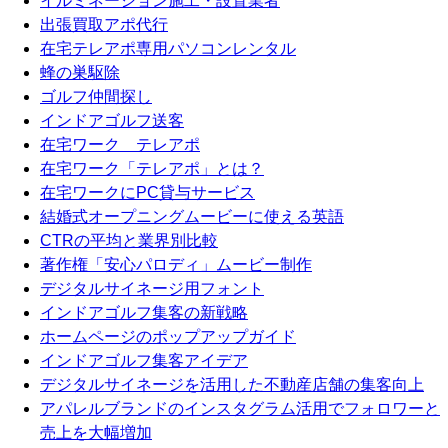
イルミネーション施工・設置業者
出張買取アポ代行
在宅テレアポ専用パソコンレンタル
蜂の巣駆除
ゴルフ仲間探し
インドアゴルフ送客
在宅ワーク テレアポ
在宅ワーク「テレアポ」とは？
在宅ワークにPC貸与サービス
結婚式オープニングムービーに使える英語
CTRの平均と業界別比較
著作権「安心パロディ」ムービー制作
デジタルサイネージ用フォント
インドアゴルフ集客の新戦略
ホームページのポップアップガイド
インドアゴルフ集客アイデア
デジタルサイネージを活用した不動産店舗の集客向上
アパレルブランドのインスタグラム活用でフォロワーと
売上を大幅増加