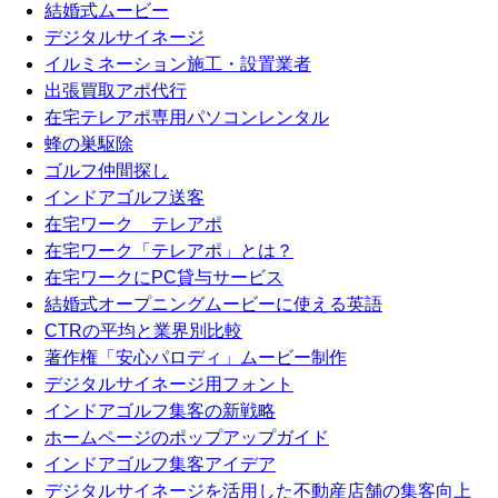
結婚式ムービー
デジタルサイネージ
イルミネーション施工・設置業者
出張買取アポ代行
在宅テレアポ専用パソコンレンタル
蜂の巣駆除
ゴルフ仲間探し
インドアゴルフ送客
在宅ワーク テレアポ
在宅ワーク「テレアポ」とは？
在宅ワークにPC貸与サービス
結婚式オープニングムービーに使える英語
CTRの平均と業界別比較
著作権「安心パロディ」ムービー制作
デジタルサイネージ用フォント
インドアゴルフ集客の新戦略
ホームページのポップアップガイド
インドアゴルフ集客アイデア
デジタルサイネージを活用した不動産店舗の集客向上