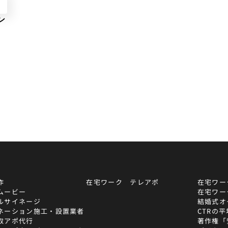
ン
作
在宅ワーク テレアポ
在宅ワー
ムービー
在宅ワー
ルサイネージ
結婚式オ
ネーション施工・設置業者
CTRの
取アポ代行
著作権「