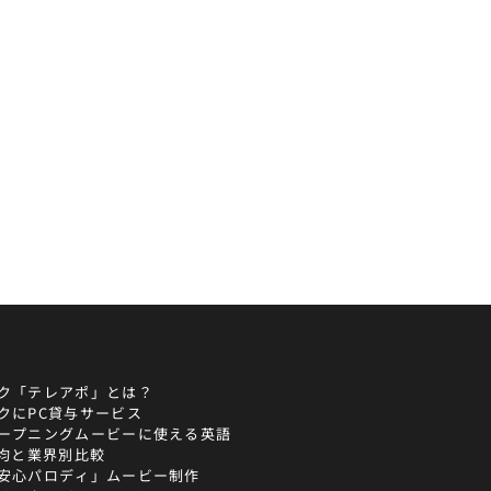
ク「テレアポ」とは？
クにPC貸与サービス
ープニングムービーに使える英語
平均と業界別比較
安心パロディ」ムービー制作