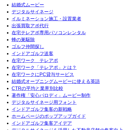
結婚式ムービー
デジタルサイネージ
イルミネーション施工・設置業者
出張買取アポ代行
在宅テレアポ専用パソコンレンタル
蜂の巣駆除
ゴルフ仲間探し
インドアゴルフ送客
在宅ワーク テレアポ
在宅ワーク「テレアポ」とは？
在宅ワークにPC貸与サービス
結婚式オープニングムービーに使える英語
CTRの平均と業界別比較
著作権「安心パロディ」ムービー制作
デジタルサイネージ用フォント
インドアゴルフ集客の新戦略
ホームページのポップアップガイド
インドアゴルフ集客アイデア