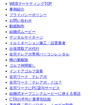
WEBマーケティングTOP
事例紹介
プライバシーポリシー
お問い合わせ
動画制作
結婚式ムービー
デジタルサイネージ
イルミネーション施工・設置業者
出張買取アポ代行
在宅テレアポ専用パソコンレンタル
蜂の巣駆除
ゴルフ仲間探し
インドアゴルフ送客
在宅ワーク テレアポ
在宅ワーク「テレアポ」とは？
在宅ワークにPC貸与サービス
結婚式オープニングムービーに使える英語
CTRの平均と業界別比較
著作権「安心パロディ」ムービー制作