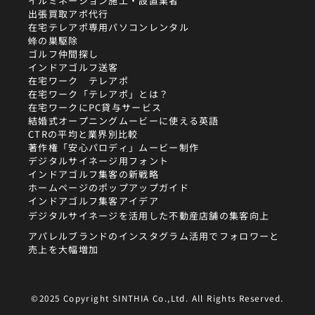
イルミネーション施工・設置業者
出張買取アポ代行
在宅テレアポ専用パソコンレンタル
蜂の巣駆除
ゴルフ仲間探し
インドアゴルフ送客
在宅ワーク テレアポ
在宅ワーク「テレアポ」とは？
在宅ワークにPC貸与サービス
結婚式オープニングムービーに使える英語
CTRの平均と業界別比較
著作権「安心パロディ」ムービー制作
デジタルサイネージ用フォント
インドアゴルフ集客の新戦略
ホームページのポップアップガイド
インドアゴルフ集客アイデア
デジタルサイネージを活用した不動産店舗の集客向上
アパレルブランドのインスタグラム活用でフォロワーと
売上を大幅増加
©2025 Copyright SINTHIA Co.,Ltd. All Rights Reserved.