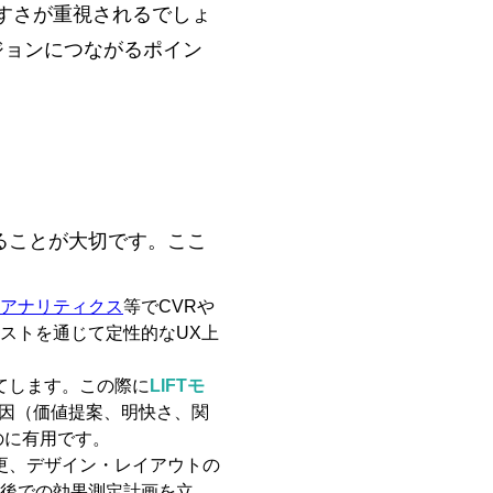
すさが重視されるでしょ
ジョンにつながるポイン
ることが大切です。ここ
leアナリティクス
等でCVRや
ストを通じて定性的なUX上
てします。この際に
LIFTモ
要因（価値提案、明快さ、関
のに有用です。
更、デザイン・レイアウトの
後での効果測定計画を立