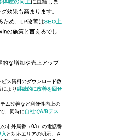
客体験の向上
に直結しま
ング効果も高まります。
るため、LP改善は
SEO上
Winの施策と言えるでし
躍的な増加や売上アップ
ービス資料のダウンロード数
援により
継続的に改善を回せ
ステム改善など利便性向上の
例で、同時に
自社でA/Bテス
京の市外局番（03）の電話番
導入
と対応エリアの明示、さ