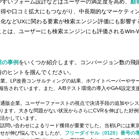
やすいフォーム設計などはユーザーの満足度を高め、
顧
獲得や口コミ拡大にもつながり、中長期的なマーケティ
化などUXに関わる要素が検索エンジン評価にも影響す
とは、ユーザーにも検索エンジンにも評価されるWin-
業の事例
をいくつか紹介します。コンバージョン数の飛
善のヒントを掴んでください。
企業。LP改善コンサルティングの結果、ホワイトペーパーやサ
報告されています。また、A/Bテスト環境の導入やGA4設定支
の通販企業。ユーザーファーストの視点で決済手段の追加やシ
ります​。大きな問題がない状況からさらにCVRを伸ばした好
活かしています。
、電話問い合わせによるリード獲得が重要でした。当初LPには東
せが伸び悩んでいましたが、
フリーダイヤル（0120）番号の