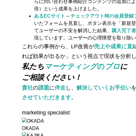
らに問い合わせ事例紹介コンテンツの追加によっ
倍）という成果を上げました。
あるECサイト
–
チェックアウト時の会員登録
いたフォームを見直し、ボタン表示を「新規登
てユーザーの不安を解消した結果、
購入完了者
現しています。ユーザーの心理障壁を取り除い
これらの事例から、LP改善が
売上や成果に直
れば効果が出るか」という視点で現状を分析
私たち
マーケティング
の
プロ
に
ご相談ください！
貴社
の
課題
に
伴走
し、
解決していくお手伝い
させていただきます。
marketing specialist
OKADA