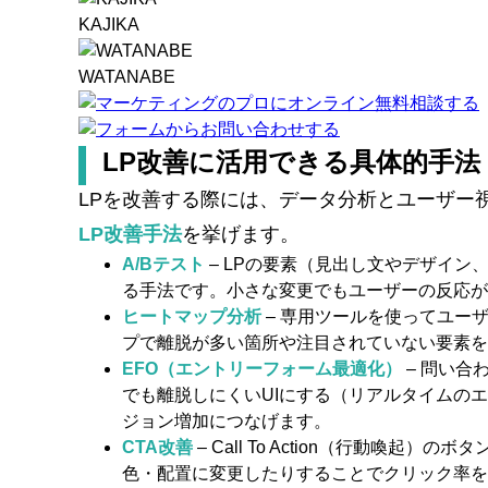
KAJIKA
WATANABE
LP改善に活用できる具体的手法
LPを改善する際には、データ分析とユーザー
LP改善手法
を挙げます。
A/Bテスト
– LPの要素（見出し文やデザイ
る手法です。小さな変更でもユーザーの反応が
ヒートマップ分析
– 専用ツールを使ってユー
プで離脱が多い箇所や注目されていない要素を
EFO（エントリーフォーム最適化）
– 問い合
でも離脱しにくいUIにする（リアルタイムの
ジョン増加につなげます。
CTA改善
– Call To Action（行動
色・配置に変更したりすることでクリック率を