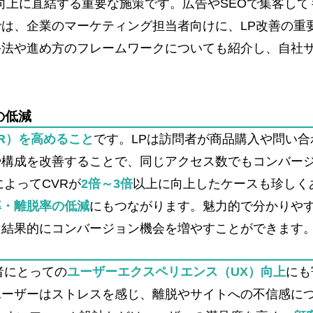
向上に直結する重要な施策です。広告やSEOで集客して
は、企業のマーケティング担当者向けに、LP改善の重
手法や進め方のフレームワークについても紹介し、自社
の低減
R）を高めること
です。LPは訪問者が商品購入や問い
や構成を改善することで、同じアクセス数でもコンバー
よってCVRが
2倍～3倍
以上に向上したケースも珍しく
率・離脱率の低減
にもつながります。魅力的で分かりやす
、結果的にコンバージョン機会を増やすことができます
者にとっての
ユーザーエクスペリエンス（UX）向上
にも
ユーザーはストレスを感じ、離脱やサイトへの不信感に