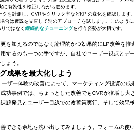
確実に有効性を検証しながら進めます。
データを計測し、CVRやクリック率などKPIの変化を確認しま
場合は仮説を見直して別のアプローチを試します。このように
わりではなく
継続的なチューニング
を行う姿勢が大切です。
更を加えるのではなく論理的かつ効果的にLP改善を推
活用するのも一つの手ですが、自社でユーザー視点とデ
でしょう。
ング成果を最大化しよう
ユーザー体験の改善によって、マーケティング投資の成
成功事例では、ちょっとした改善でもCVRが倍増し大
た課題発見とユーザー目線での改善策実行、そして効果
改善できる余地を洗い出してみましょう。フォームの使