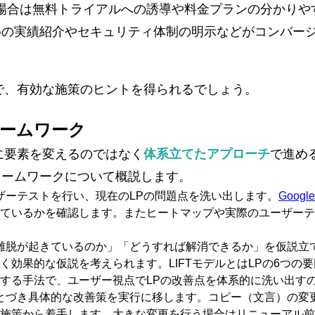
の場合は無料トライアルへの誘導や料金プランの分かりや
めの実績紹介やセキュリティ体制の明示などがコンバー
で、有効な施策のヒントを得られるでしょう。
レームワーク
に要素を変えるのではなく
体系立てたアプローチ
で進め
レームワークについて概説します。
ーザーテストを行い、現在のLPの問題点を洗い出します。
Goog
ているかを確認します。またヒートマップや実際のユーザーテ
ぜ離脱が起きているのか」「どうすれば解消できるか」を仮説立
効果的な仮説を考えられます。LIFTモデルとはLPの6つの
する手法で、ユーザー視点でLPの改善点を体系的に洗い出す
もとづき具体的な改善策を実行に移します。コピー（文言）の変
施策から着手します。大きな変更を行う場合はリニューアル前