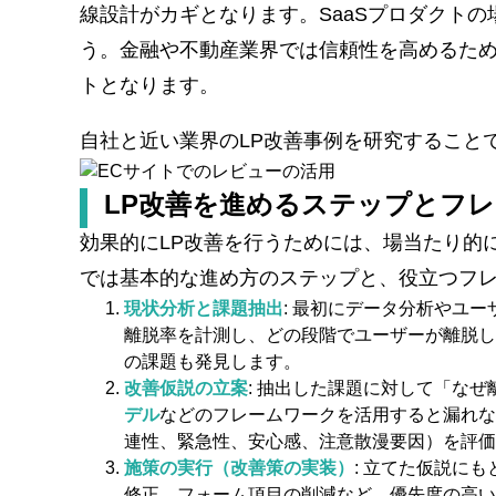
線設計がカギとなります。SaaSプロダクト
う。金融や不動産業界では信頼性を高めるた
トとなります。
自社と近い業界のLP改善事例を研究すること
LP改善を進めるステップとフ
効果的にLP改善を行うためには、場当たり的
では基本的な進め方のステップと、役立つフ
現状分析と課題抽出
: 最初にデータ分析やユ
離脱率を計測し、どの段階でユーザーが離脱し
の課題も発見します。
改善仮説の立案
: 抽出した課題に対して「な
デル
などのフレームワークを活用すると漏れなく
連性、緊急性、安心感、注意散漫要因）を評価
施策の実行（改善策の実装）
: 立てた仮説に
修正、フォーム項目の削減など、優先度の高い