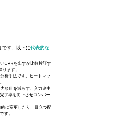
要です。以下に
代表的な
いCVRを出すか比較検証す
探ります。
る分析手法です。ヒートマッ
。
入力項目を減らす、入力途中
ム完了率を向上させコンバー
で魅力的に変更したり、目立つ配
効です。