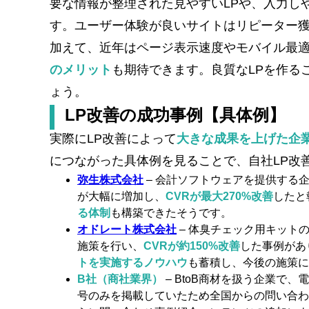
要な情報が整理された見やすいLPや、入力し
す。ユーザー体験が良いサイトはリピーター
加えて、近年はページ表示速度やモバイル最適
のメリット
も期待できます。良質なLPを作るこ
ょう。
LP改善の成功事例【具体例】
実際にLP改善によって
大きな成果を上げた企
につながった具体例を見ることで、自社LP改
弥生株式会社
– 会計ソフトウェアを提供する
が大幅に増加し、
CVRが最大270%改善
したと
る体制
も構築できたそうです。
オドレート株式会社
– 体臭チェック用キット
施策を行い、
CVRが約150%改善
した事例があ
トを実施するノウハウ
も蓄積し、今後の施策に
B社（商社業界）
– BtoB商材を扱う企業で
号のみを掲載していたため全国からの問い合わ