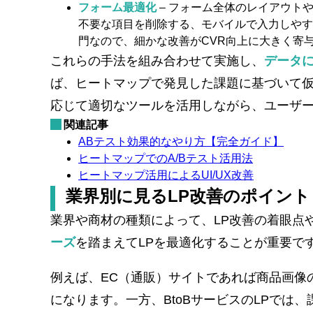
フォーム最適化
– フォーム全体のレイアウト
不要な項目を削除する、モバイルで入力しやす
門なので、細かな改善がCVR向上に大きく寄
これらの手法を組み合わせて実施し、
データに
ば、ヒートマップで発見した課題に基づいて仮
応じて適切なツールを活用しながら、ユーザ
関連記事
ABテスト効果的なやり方【完全ガイド】
ヒートマップでのA/Bテスト活用法
ヒートマップ活用によるUI/UX改善
業界別に見るLP改善のポイント
業界や商材の種類によって、LP改善の着眼点
ーズ
を踏まえてLPを最適化することが重要で
例えば、EC（通販）サイトであれば商品画像
になります。一方、BtoBサービスのLPで