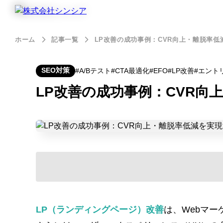
ホーム
記事一覧
LP改善の成功事例：CVR向上・離脱率
SEO対策
A/Bテスト
CTA最適化
EFO
LP改善
エント
LP改善の成功事例：CVR向
LP（ランディングページ）改善
は、Webマ