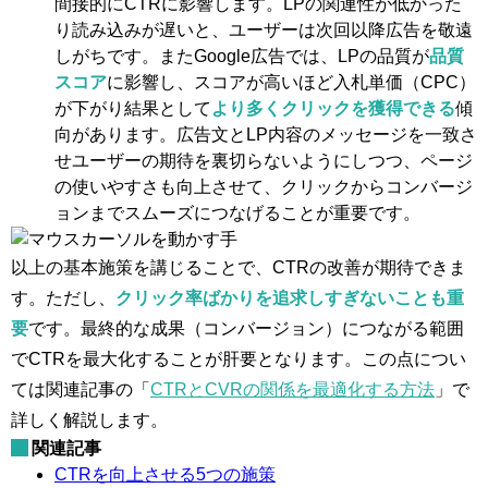
間接的にCTRに影響します。LPの関連性が低かった
り読み込みが遅いと、ユーザーは次回以降広告を敬遠
しがちです。またGoogle広告では、LPの品質が
品質
スコア
に影響し、スコアが高いほど入札単価（CPC）
が下がり結果として
より多くクリックを獲得できる
傾
向があります​。広告文とLP内容のメッセージを一致さ
せユーザーの期待を裏切らないようにしつつ、ページ
の使いやすさも向上させて、クリックからコンバージ
ョンまでスムーズにつなげることが重要です。
以上の基本施策を講じることで、CTRの改善が期待できま
す。ただし、
クリック率ばかりを追求しすぎないことも重
要
です。最終的な成果（コンバージョン）につながる範囲
でCTRを最大化することが肝要となります。この点につい
ては関連記事の「
CTRとCVRの関係を最適化する方法
」で
詳しく解説します。
関連記事
CTRを向上させる5つの施策