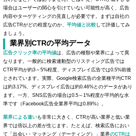
場合はユーザーの関心を引けていない可能性が高く、広告
内容やターゲティングの見直しが必要です。まずは自社の
広告CTRがどの程度なのか、
平均値と比較
して評価してみ
ましょう。
業界別CTRの平均データ
広告クリック率の平均値
は、広告の種類や業界によって異
なります。一般的に検索連動型のリスティング広告では
CTR平均が約3～5%程度、ディスプレイ広告では0.5%前後
とされています​。実際、Google検索広告の全業種平均CTR
は約3.17%、ディスプレイ広告は約0.46%とのデータがあり
ます​。一方、SNS広告の場合は0.5～1%程度が平均的な水
準です（Facebook広告全業界平均は0.89%​）。
業界による違い
も非常に大きく、CTRが高い業界と低い業
界では倍以上の差が生じます。たとえば、検索広告におい
て「出会い・マッチング（デーティング）」業界
のCTRは