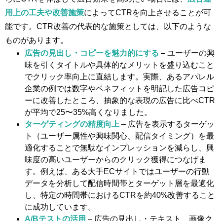
用上の工夫や改善施策
によってCTRを向上させることが可
能です。CTR改善の代表的な施策としては、以下のような
ものがあります。
広告の見出し・コピーを魅力的にする
– ユーザーの興
味を引くタイトルや具体的なメリットを盛り込むこと
でクリック率向上に直結します。実際、あるアパレル
企業の例では数字やベネフィットを明記した広告コピ
ーに改善したところ、抽象的な表現の広告に比べCTR
が平均で25〜35%高くなりました。
ターゲティングの精度向上
– 広告を表示するターゲッ
ト（ユーザー属性や興味関心、配信タイミング）を最
適化することで無駄なインプレッションを減らし、興
味度の高いユーザーからのクリック獲得につなげま
す。例えば、ある大手ECサイトではユーザーの行動
データを分析して配信時間帯とターゲット層を最適化
し、特定の時間帯におけるCTRを約40%改善すること
に成功しています​。
A/Bテストの活用
– 広告の見出し・テキスト、画像ク