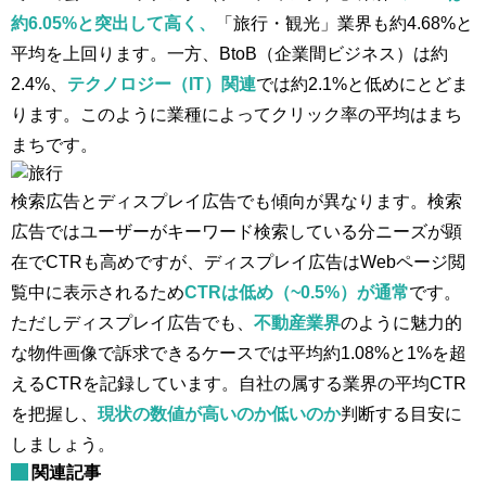
約6.05%と突出して高く、
「旅行・観光」業界も約4.68%と
平均を上回ります。一方、BtoB（企業間ビジネス）は約
2.4%、
テクノロジー（IT）関連
では約2.1%と低めにとどま
ります。このように業種によってクリック率の平均はまち
まちです。
検索広告とディスプレイ広告でも傾向が異なります。検索
広告ではユーザーがキーワード検索している分ニーズが顕
在でCTRも高めですが、ディスプレイ広告はWebページ閲
覧中に表示されるため
CTRは低め（~0.5%）が通常
です​。
ただしディスプレイ広告でも、
不動産業界
のように魅力的
な物件画像で訴求できるケースでは平均約1.08%と1%を超
えるCTRを記録しています。自社の属する業界の平均CTR
を把握し、
現状の数値が高いのか低いのか
判断する目安に
しましょう。
関連記事