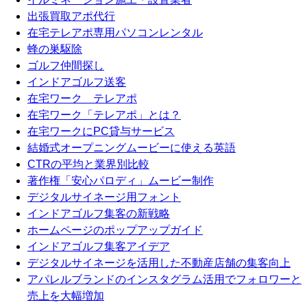
出張買取アポ代行
在宅テレアポ専用パソコンレンタル
蜂の巣駆除
ゴルフ仲間探し
インドアゴルフ送客
在宅ワーク テレアポ
在宅ワーク「テレアポ」とは？
在宅ワークにPC貸与サービス
結婚式オープニングムービーに使える英語
CTRの平均と業界別比較
著作権「安心パロディ」ムービー制作
デジタルサイネージ用フォント
インドアゴルフ集客の新戦略
ホームページのポップアップガイド
インドアゴルフ集客アイデア
デジタルサイネージを活用した不動産店舗の集客向上
アパレルブランドのインスタグラム活用でフォロワーと
売上を大幅増加