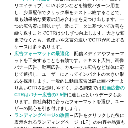
リエイティブ、CTAボタンなどを複数パターン用意
し、少量配信でクリック率をテスト比較することで、
最も効果的な要素の組み合わせを見つけ出します。一
つの広告案に固執せず、常にデータに基づいて改善を
繰り返すことでCTRは少しずつ向上します。大きな変
更でなくとも、色使いや文言の違いでCTRが向上する
ケースは多々あります。
広告フォーマットの最適化
– 配信メディアやフォーマ
ットを工夫することも有効です。テキスト広告、画像
バナー広告、動画広告、カルーセル広告など媒体に応
じて選択し、ユーザーにとってインパクトの大きい形
式を採用します。一般的に動画広告は静止画バナーよ
り高いCTRを記録しやすく、ある調査では
動画広告の
CTRはバナー広告の7.5倍
に達したというデータもあ
ります​。自社商材に合ったフォーマットを選び、ユー
ザーの関心を引き付けましょう。
ランディングページの改善
– 広告をクリックした後に
表示されるランディングページ（LP）の内容や品質も