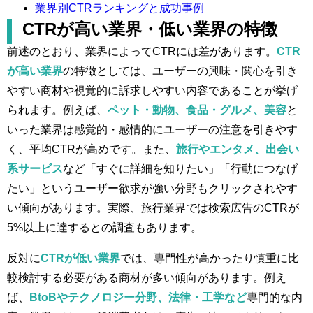
業界別CTRランキングと成功事例
CTRが高い業界・低い業界の特徴
前述のとおり、業界によってCTRには差があります。
CTR
が高い業界
の特徴としては、ユーザーの興味・関心を引き
やすい商材や視覚的に訴求しやすい内容であることが挙げ
られます。例えば、
ペット・動物、食品・グルメ、美容
と
いった業界は感覚的・感情的にユーザーの注意を引きやす
く、平均CTRが高めです​。また、
旅行やエンタメ、出会い
系サービス
など「すぐに詳細を知りたい」「行動につなげ
たい」というユーザー欲求が強い分野もクリックされやす
い傾向があります。実際、旅行業界では検索広告のCTRが
5%以上に達するとの調査もあります​。
反対に
CTRが低い業界
では、専門性が高かったり慎重に比
較検討する必要がある商材が多い傾向があります。例え
ば、
BtoBやテクノロジー分野、法律・工学など
専門的な内