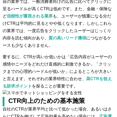
容の業界では、一般消費者向けの広告に比べてクリックに
至るハードルが高くCTRは低めです。また、金融・保険な
ど
信頼性が重視される業界
も、ユーザーが慎重になる分だ
けCTRは平均的に見るとやや低くなります。しかしこれら
の業界では、一度広告をクリックしたユーザーはじっくり
内容を読む傾向があり、
質の高いリード獲得
につながるケ
ースも少なくありません。
要するに、CTRが高いか低いかは「広告内容がユーザーの
感情やニーズをどれだけ直感的に刺激できるか」「クリッ
クまでの心理的ハードルが低いか」によるところが大きい
と言えます。それぞれの業界特性に合わせ、
高CTRを狙え
る訴求ポイント
を探ることが重要です。
CTR向上のための基本施策
自社のCTRが業界平均と比べて低かった場合、あるいはさ
らにCTRを伸ばして広告効果を高めたい場合には、
広告運