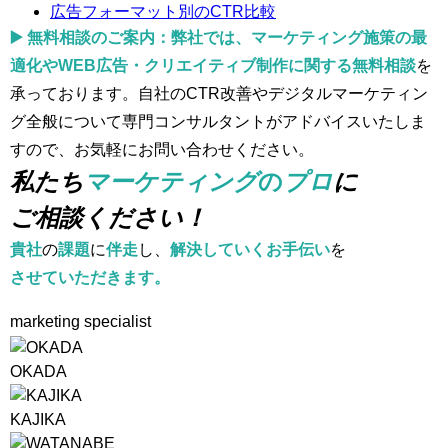
広告フォーマット別のCTR比較
▶️ 無料相談のご案内：
弊社では、マーケティング施策の最
適化やWEB広告・クリエイティブ制作に関する
無料相談
を
承っております。自社のCTR改善やデジタルマーケティン
グ全般について専門コンサルタントがアドバイスいたしま
すので、お気軽にお問い合わせください。
私たち
マーケティング
の
プロ
に
ご相談ください！
貴社
の
課題
に
伴走
し、
解決していくお手伝い
を
させていただきます。
marketing specialist
OKADA
KAJIKA