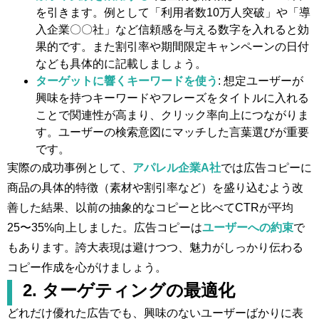
を引きます。例として「利用者数10万人突破」や「導
入企業〇〇社」など信頼感を与える数字を入れると効
果的です。また割引率や期間限定キャンペーンの日付
なども具体的に記載しましょう。
ターゲットに響くキーワードを使う
: 想定ユーザーが
興味を持つキーワードやフレーズをタイトルに入れる
ことで関連性が高まり、クリック率向上につながりま
す。ユーザーの検索意図にマッチした言葉選びが重要
です。
実際の成功事例として、
アパレル企業A社
では広告コピーに
商品の具体的特徴（素材や割引率など）を盛り込むよう改
善した結果、以前の抽象的なコピーと比べてCTRが平均
25〜35%向上しました​。広告コピーは
ユーザーへの約束
で
もあります。誇大表現は避けつつ、魅力がしっかり伝わる
コピー作成を心がけましょう。
2. ターゲティングの最適化
どれだけ優れた広告でも、興味のないユーザーばかりに表