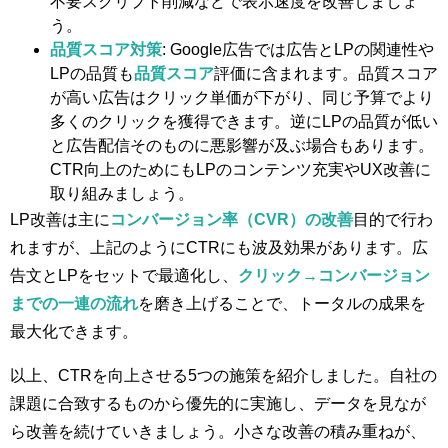
不要スクリプト削減などで表示速度を改善しましょ
う。
品質スコア対策
: Google広告では広告とLPの関連性や
LPの品質も
品質スコア
評価に含まれます​。品質スコア
が高い広告はクリック単価が下がり、同じ予算でより
多くのクリックを獲得できます。逆にLPの品質が低い
と広告配信そのものに悪影響が及ぶ場合もあります。
CTR向上のためにもLPのコンテンツ充実やUX改善に
取り組みましょう。
LP改善は主に
コンバージョン率（CVR）の改善
目的で行わ
れますが、上記のようにCTRにも波及効果があります。広
告文とLPをセットで最適化し、
クリック→コンバージョン
までの一連の流れ
を磨き上げることで、トータルの成果を
最大化できます。
以上、CTRを向上させる5つの施策を紹介しました。自社の
課題に合致するものから優先的に実施し、データを見なが
ら改善を続けていきましょう。小さな改善の積み重ねが、