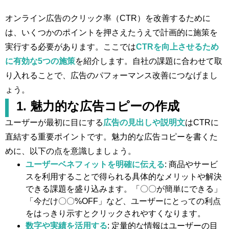
オンライン広告のクリック率（CTR）を改善するために
は、いくつかのポイントを押さえたうえで計画的に施策を
実行する必要があります。ここでは
CTRを向上させるため
に有効な5つの施策
を紹介します。自社の課題に合わせて取
り入れることで、広告のパフォーマンス改善につなげまし
ょう。
1. 魅力的な広告コピーの作成
ユーザーが最初に目にする
広告の見出しや説明文
はCTRに
直結する重要ポイントです。魅力的な広告コピーを書くた
めに、以下の点を意識しましょう。
ユーザーベネフィットを明確に伝える
: 商品やサービ
スを利用することで得られる具体的なメリットや解決
できる課題を盛り込みます。「〇〇が簡単にできる」
「今だけ〇〇%OFF」など、ユーザーにとっての利点
をはっきり示すとクリックされやすくなります。
数字や実績を活用する
: 定量的な情報はユーザーの目