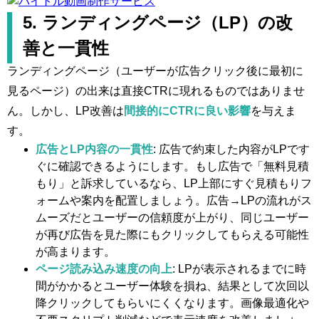
5. ランディングページ（LP）の改
善と一貫性
ランディングページ（ユーザーが広告クリック後に最初に
見るページ）の出来は直接CTRに現れるものではありませ
ん。しかし、LP改善は
間接的にCTRに良い影響
を与えま
す。
広告とLP内容の一貫性
: 広告で約束した内容がLPです
ぐに確認できるようにします。もし広告で「無料見積
もり」と訴求しているなら、LP上部にすぐ見積もりフ
ォームや案内を配置しましょう。広告→LPの流れがス
ムーズだとユーザーの信頼度が上がり、同じユーザー
が再び広告を見た際にもクリックしてもらえる可能性
が高まります。
ページ読み込み速度の向上
: LPが表示されるまでに時
間がかかるとユーザー体験を損ね、結果として次回以
降クリックしてもらいにくくなります。画像最適化や