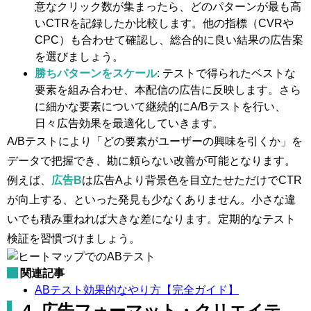
意なクリック数が集まったら、どのパターンが最も高
いCTRを記録したか比較します。他の指標（CVRや
CPC）も合わせて確認し、総合的に良い結果の広告案
を選びましょう。
勝ちパターンをスケール
: テストで得られたベストな
要素を組み合わせ、本配信の広告に反映します。さら
に細かな要素について継続的にA/Bテストを行い、
日々広告効果を最適化していきます。
A/Bテストにより「どの要素がユーザーの興味を引くか」を
データで把握でき、勘に頼らない改善が可能となります。
例えば、
広告B
は広告Aより背景色を目立たせただけでCTR
が向上する、といった発見も少なくありません。小さな違
いでも積み重ねれば大きな差になります。定期的なテスト
検証を習慣づけましょう。
関連記事
ABテスト効果的なやり方【完全ガイド】
4. 広告フォーマット・クリエイテ