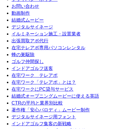
お問い合わせ
動画制作
結婚式ムービー
デジタルサイネージ
イルミネーション施工・設置業者
出張買取アポ代行
在宅テレアポ専用パソコンレンタル
蜂の巣駆除
ゴルフ仲間探し
インドアゴルフ送客
在宅ワーク テレアポ
在宅ワーク「テレアポ」とは？
在宅ワークにPC貸与サービス
結婚式オープニングムービーに使える英語
CTRの平均と業界別比較
著作権「安心パロディ」ムービー制作
デジタルサイネージ用フォント
インドアゴルフ集客の新戦略