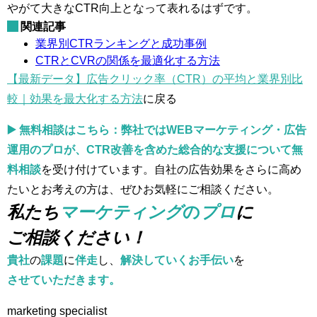
やがて大きなCTR向上となって表れるはずです。
関連記事
業界別CTRランキングと成功事例
CTRとCVRの関係を最適化する方法
【最新データ】広告クリック率（CTR）の平均と業界別比
較｜効果を最大化する方法
に戻る
▶️ 無料相談はこちら：弊社ではWEBマーケティング・広告
運用のプロが、CTR改善を含めた総合的な支援について無
料相談
を受け付けています。自社の広告効果をさらに高め
たいとお考えの方は、ぜひお気軽にご相談ください。
私たち
マーケティング
の
プロ
に
ご相談ください！
貴社
の
課題
に
伴走
し、
解決していくお手伝い
を
させていただきます。
marketing specialist