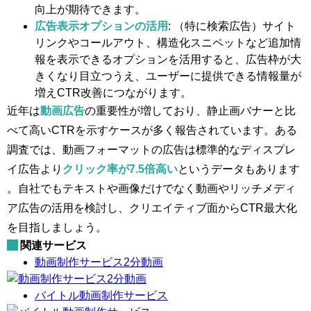
向上が期待できます。
広告表示オプションの活用
: （特に検索広告）サイト
リンクやコールアウト、構造化スニペットなど追加情
報を表示できるオプションを活用すると、広告枠が大
きくなり目立つうえ、ユーザーに提供できる情報量が
増えCTR改善につながります。
近年は
動画広告
の重要性が増しており、静止画バナーと比
べて高いCTRを示すケースが多く報告されています。ある
調査では、動画フォーマットの広告は標準的なディスプレ
イ広告より
クリック率が7.5倍高い
というデータもあります​
。自社でもテキストや画像だけでなく動画やリッチメディ
ア広告の活用を検討し、クリエイティブ面からCTR最大化
を目指しましょう。
関連サービス
動画制作サービス2分動画
バイトル動画制作サービス