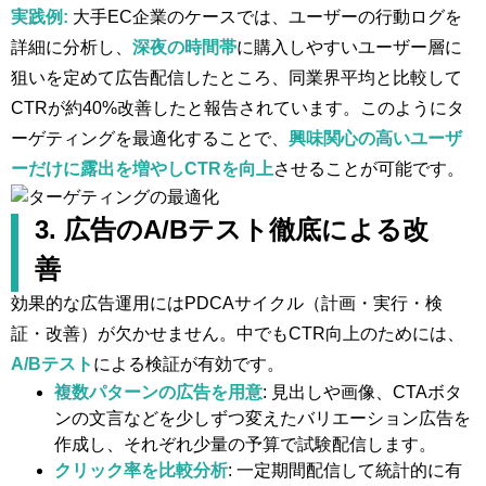
実践例:
大手EC企業のケースでは、ユーザーの行動ログを
詳細に分析し、
深夜の時間帯
に購入しやすいユーザー層に
狙いを定めて広告配信したところ、同業界平均と比較して
CTRが約40%改善したと報告されています​。このようにタ
ーゲティングを最適化することで、
興味関心の高いユーザ
ーだけに露出を増やしCTRを向上
させることが可能です。
3. 広告のA/Bテスト徹底による改
善
効果的な広告運用にはPDCAサイクル（計画・実行・検
証・改善）が欠かせません。中でもCTR向上のためには、
A/Bテスト
による検証が有効です。
複数パターンの広告を用意
: 見出しや画像、CTAボタ
ンの文言などを少しずつ変えたバリエーション広告を
作成し、それぞれ少量の予算で試験配信します。
クリック率を比較分析
: 一定期間配信して統計的に有