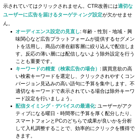
示されていてはクリックされません。CTR改善には
適切な
ユーザーに広告を届けるターゲティング設定
が欠かせませ
ん。
オーディエンス設定の見直し
: 年齢・性別・地域・興
味関心など広告プラットフォームが提供するセグメン
トを活用し、商品の潜在顧客層に絞り込んで配信しま
す。反応の薄い層には配信しないよう除外設定を行う
ことも重要です。
キーワードの精査（検索広告の場合）
: 購買意欲の高
い検索キーワードを選定し、クリックされやすくコン
バージョン見込みの高い語句に予算を集中します。不
適切なキーワードで表示されている場合は除外キーワ
ード設定を行いましょう。
配信タイミング・デバイスの最適化
: ユーザーがアク
ティブになる曜日・時間帯に予算を厚く配分したり、
スマートフォンとPCのどちらで成果が良いかを分析
して入札調整することで、効率的にクリックを獲得で
きます。