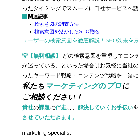
ったタイミングでスムーズに自社サービスへ
関連記事
検索意図の調査方法
検索意図を活かしたSEO戦略
ユーザーの検索意図を徹底解説！SEO効果を
💡【無料相談】
どの検索意図を重視してコン
か迷っている、といった場合はお気軽に当社
ったキーワード戦略・コンテンツ戦略を一緒
私たち
マーケティング
の
プロ
に
ご相談ください！
貴社
の
課題
に
伴走
し、
解決していくお手伝い
させていただきます。
marketing specialist