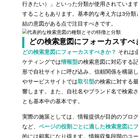
行きたい）」といった分類が使用されています
することもあります​。基本的な考え方は3分類と
結の意図がある点で注目すべきです。
どの検索意図にフォーカスすべ
どの検索意図にフォーカスすべきか？
それは
ケティングでは
情報型
の検索意図に対応する
形で自社サイトに呼び込み、信頼関係を構築し
やサービスサイトでは
取引型
の検索に対する最
響します。また、自社名やブランド名で検索
とも基本中の基本です。
実際の施策としては、情報提供が目的のブロ
など、
ページの役割ごとに適した検索意図に
的には顧客になり得ます。情報収集段階のユ