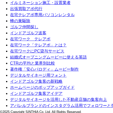
イルミネーション施工・設置業者
出張買取アポ代行
在宅テレアポ専用パソコンレンタル
蜂の巣駆除
ゴルフ仲間探し
インドアゴルフ送客
在宅ワーク テレアポ
在宅ワーク「テレアポ」とは？
在宅ワークにPC貸与サービス
結婚式オープニングムービーに使える英語
CTRの平均と業界別比較
著作権「安心パロディ」ムービー制作
デジタルサイネージ用フォント
インドアゴルフ集客の新戦略
ホームページのポップアップガイド
インドアゴルフ集客アイデア
デジタルサイネージを活用した不動産店舗の集客向上
アパレルブランドのインスタグラム活用でフォロワーと
©2025 Copyright SINTHIA Co.,Ltd. All Rights Reserved.