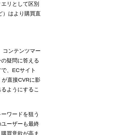
クエリとして区別
など）はより購買直
、コンテンツマー
ーの疑問に答える
で、ECサイト
が直接CVRに影
出るようにするこ
キーワードを狙う
のユーザーも最終
、購買意欲が高ま