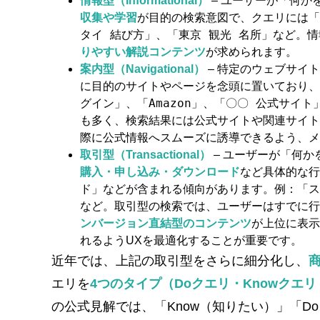
情報型（Informational）
– ユーザーが「何
収集や学習
が目的の検索意図で、クエリには「
タイ 結び方」
「東京 観光 名所」
、
など。情
りやすい解説コンテンツ
が求められます。
案内型（Navigational）
– 特定のウェブサイ
に目的のサイトやページを念頭に置いており、
グイン」
「Amazon」
「〇〇 公式サイト
、
、
も多く、検索結果には公式サイトや関連サイト
際に公式情報へスムーズに誘導できるよう、メ
取引型（Transactional）
– ユーザーが「何
購入・申し込み・ダウンロード
など具体的な行
「ス
ド」などが含まれる傾向があります。例：
など。取引型の検索では、ユーザーはすでに行
ンバージョン直結型のコンテンツ
が上位に表示
れるようUXを最適化することが重要です。
近年では、上記の取引型をさらに細分化し、
商
エリを
4つのタイプ（Doクエリ・Knowクエ
の公式見解では、「Know（知りたい）」「Do（やりた