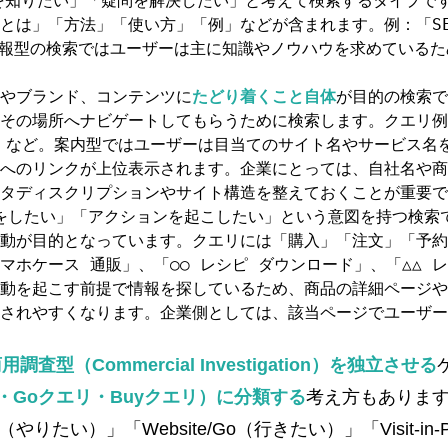
かを知りたい」「疑問を解決したい」と考えて検索するタイプで
「S
とは」「方法」「使い方」「例」などが含まれます。例：
報型の検索ではユーザーは主に知識やノウハウを求めているた
トやブランド、コンテンツに
たどり着くこと自体
が目的の検索で
その場所へナビゲートしてもらうために検索します。クエリ例
」
など。案内型ではユーザーは目当てのサイト名やサービス名
へのリンクが上位表示されます。企業にとっては、自社名や商
タディスクリプションやサイト構造を整えておくことが重要で
かをしたい」「アクションを起こしたい」という意図を持つ検索
動が目的となっています。クエリには「購入」「注文」「予約
マホケース 通販」
「○○ レシピ ダウンロード」
「△△ 
、
、
動を起こす前提で情報を探しているため、商品の詳細ページや
されやすくなります。企業側としては、該当ページでユーザー
用調査型（Commercial Investigation）を独立させる
リ・Goクエリ・Buyクエリ）に分類する
考え方もあります​
い）」「Website/Go（行きたい）」「Visit-in-P