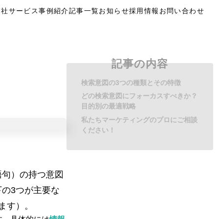
自社サービス
事例紹介
記事一覧
お知らせ
採用情報
お問い合わせ
記事の内容
検索意図の3つの種類とその特徴
どの検索意図にフォーカスすべきか？
目的別の最適戦略
私たちマーケティングのプロにご相談
ください！
語句）の持つ意図
の3つが主要な
ます）。