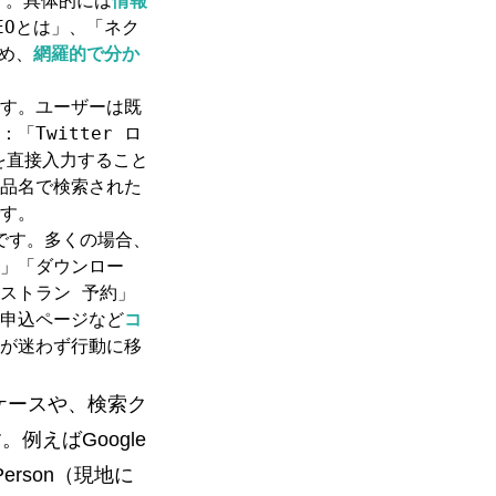
す。具体的には
情報
EOとは」
「ネク
、
め、
網羅的で分か
す。ユーザーは既
「Twitter ロ
：
を直接入力すること
品名で検索された
す。
です。多くの場合、
」「ダウンロー
レストラン 予約」
申込ページなど
コ
が迷わず行動に移
ケースや、検索ク
。例えばGoogle
erson（現地に