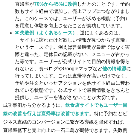
直帰率が
70%から45%に改善
したとのことです。予約
数もサイト経由で増加し、売上アップにつながりまし
た。このケースでは、ユーザーが求める機能（予約）
を用意し体験を向上させたことが奏功しています。
❌ 失敗例（よくあるケース）:
逆によくあるのは、
「サイトに訪れたけど欲しい情報が見つからず直帰」
というケースです。例えば営業時間が最新ではなく実
際と違った、定休日の記載がない、メニューが古かっ
た等です。ユーザーが公式サイトで目的の情報を得ら
れないと、食べログやGoogleマップなど
他の情報源
に
行ってしまいます。これは直帰率が高いだけでなく、
予約や注文といったアクションを他サイト経由に奪わ
れている状態です。公式サイトで最新情報をきちんと
提供し、ユーザーを逃がさないことが大切です。
成功事例から分かるように、
飲食店サイトでもユーザー目
線の改善を行えば直帰率は改善できます
。特に予約などビ
ジネス直結のコンバージョンに繋がる導線を強化すれば、
直帰率低下と売上向上の一石二鳥が期待できます。失敗例