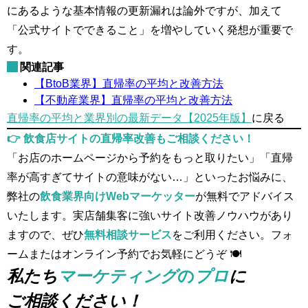
にあるような基本情報の更新漏れは論外ですが、加えて
「公式サイトでできること」を増やしていく発想が重要で
す。
関連記事
【BtoB業界】直帰率の平均と改善方法
【不動産業界】直帰率の平均と改善方法
直帰率の平均と業界別の最新データ【2025年版】
に戻る
👉 飲食店サイトの直帰率改善もご相談ください！
「お店のホームページから予約をもっと取りたい」「直帰
率が高すぎてサイトの意味がない…」といったお悩みに、
弊社の
飲食業界向けWebマーケッター
が無料でアドバイス
いたします。実店舗集客に強いサイト改善ノウハウがあり
ますので、ぜひ
無料相談サービス
をご利用ください。フォ
ームまたはオンライン予約でお気軽にどうぞ 🍽️
私たち
マーケティング
の
プロ
に
ご相談ください！