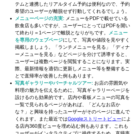
テムと連携したリアルタイム予約は便利なので、予約
希望のユーザーが離脱せず行動してくれるでしょう。
メニューページの充実:
メニューをPDFで載せている
飲食店も多いですが、ユーザーにとってはPDFを開い
て終わり＝1ページで離脱となりがちです。
メニュー
を専用のウェブページ
にして、写真や値段を見やすく
掲載しましょう。「ランチメニューを見る」「ディナ
ーメニューを見る」などページを分けて誘導すると、
ユーザーは複数ページを閲覧することになります。実
際、最新情報を適切に更新しメニュー等を整備するこ
とで直帰率が改善した例もあります。
写真ギャラリーやバーチャルツアー:
お店の雰囲気や
料理の魅力を伝えるために、写真ギャラリーページを
設けるのも効果的です。店内や看板メニューの写真を
一覧で見られるページがあれば、「どんなお店か
な？」と興味を持ったユーザーがそのページに進んで
くれます。また最近では
Googleストリートビュー
によ
る店内360度ビューを埋め込む例もあります。これも
ユーザーがインタラクティブに操作するため、直帰率