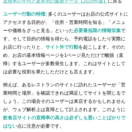
直帰率の平均と業界別の最新データ【2025年版】
に戻る
ユーザー行動の特徴:
多くのユーザーはお店の公式サイトに
アクセスする目的が、「住所・営業時間を知る」「メニュ
ーや価格をざっと見る」といった
必要最低限の情報収集
で
す。そして目的の情報を得たら、予約電話をしたり実際に
お店に行ったりと、
サイト外で行動
を起こします。そのた
め、お店の基本情報ページを1ページ見ただけで離脱（直
帰）するユーザーが多数発生します。これはサイトとして
は必要な役割を果たしただけとも言えます。
例えば、あるレストランのサイトに訪れたユーザーが「営
業時間と場所」を確認できれば満足してサイトを閉じるで
しょう。この場合そのユーザーは来店するかもしれません
が、ウェブ解析上は直帰として計上されます。このように
飲食店サイトの直帰率の高さは必ずしも悪いことばかりで
はない
点に注意が必要です。