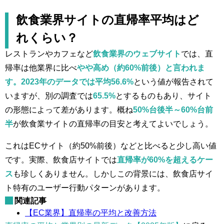
飲食業界サイトの直帰率平均はど
れくらい？
レストランやカフェなど
飲食業界のウェブサイト
では、直
帰率は他業界に比べ
やや高め（約60%前後）と言われま
す。2023年のデータでは平均56.6%
という値が報告されて
いますが、別の調査では
65.5%
とするものもあり、サイト
の形態によって差があります。概ね
50%台後半～60%台前
半
が飲食業サイトの直帰率の目安と考えてよいでしょう。
これはECサイト（約50%前後）などと比べると少し高い値
です。実際、飲食店サイトでは
直帰率が60%を超えるケー
ス
も珍しくありません​。しかしこの背景には、飲食店サイ
ト特有のユーザー行動パターンがあります。
関連記事
【EC業界】直帰率の平均と改善方法