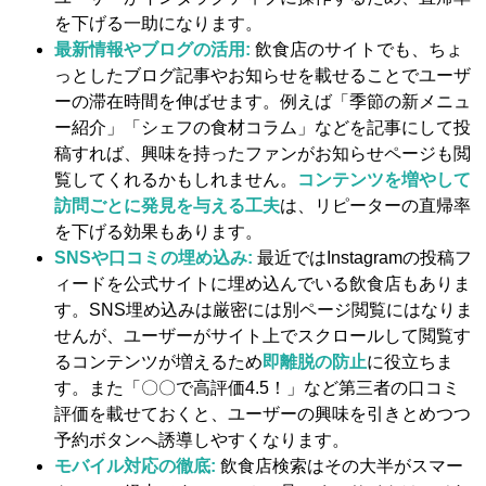
を下げる一助になります。
最新情報やブログの活用:
飲食店のサイトでも、ちょ
っとしたブログ記事やお知らせを載せることでユーザ
ーの滞在時間を伸ばせます。例えば「季節の新メニュ
ー紹介」「シェフの食材コラム」などを記事にして投
稿すれば、興味を持ったファンがお知らせページも閲
覧してくれるかもしれません。
コンテンツを増やして
訪問ごとに発見を与える工夫
は、リピーターの直帰率
を下げる効果もあります。
SNSや口コミの埋め込み:
最近ではInstagramの投稿フ
ィードを公式サイトに埋め込んでいる飲食店もありま
す。SNS埋め込みは厳密には別ページ閲覧にはなりま
せんが、ユーザーがサイト上でスクロールして閲覧す
るコンテンツが増えるため
即離脱の防止
に役立ちま
す。また「〇〇で高評価4.5！」など第三者の口コミ
評価を載せておくと、ユーザーの興味を引きとめつつ
予約ボタンへ誘導しやすくなります。
モバイル対応の徹底:
飲食店検索はその大半がスマー