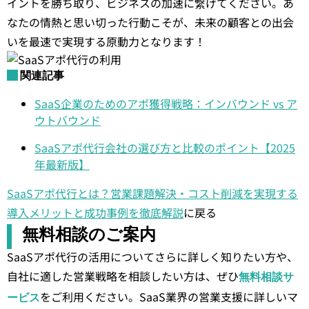
イントを勝ち取り、ビジネスの加速に繋げてください。あ
なたの情熱と思い切った行動こそが、未来の顧客との出会
いを最速で実現する原動力となります！
関連記事
SaaS企業のためのアポ獲得戦略：インバウンド vs ア
ウトバウンド
SaaSアポ代行会社の選び方と比較のポイント【2025
年最新版】
SaaSアポ代行とは？営業課題解決・コスト削減を実現する
導入メリットと成功事例を徹底解説
に戻る
無料相談のご案内
SaaSアポ代行の活用についてさらに詳しく知りたい方や、
自社に適した営業戦略を相談したい方は、ぜひ
無料相談サ
をご利用ください。SaaS業界の営業支援に詳しいマ
ービス