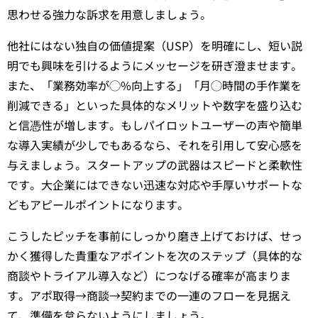
思わせる強力な訴求を用意しましょう。
他社にはない独自の価値提案（USP）を明確にし、短い説
明でも興味を引けるようにメッセージを研ぎ澄ませます。
また、「業務効率が◯%向上する」「月◯時間の手作業を
削減できる」といった具体的なメリットや数字を盛り込む
と信憑性が増します。もしパイロットユーザーの声や簡単
な導入実績が少しでもあるなら、それを引用して安心感を
与えましょう。スタートアップの武器はスピードと柔軟性
です。大企業にはできない迅速な対応や手厚いサポートな
どもアピールポイントになります。
こうしたピッチを事前にしっかり磨き上げておけば、せっ
かく獲得した貴重なアポイントを次のステップ（具体的な
商談やトライアル導入など）につなげる確率が高まりま
す。アポ取得→商談→契約までの一連のフローを見据え
て、準備を怠らないようにしましょう。