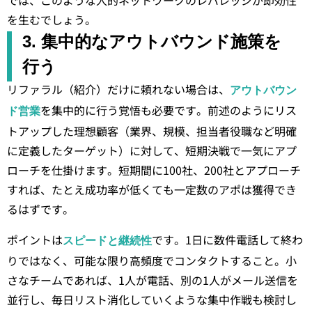
では、このような人的ネットワークのレバレッジが即効性
を生むでしょう。
3. 集中的なアウトバウンド施策を
行う
リファラル（紹介）だけに頼れない場合は、
アウトバウン
を集中的に行う覚悟も必要です。前述のようにリス
ド営業
トアップした理想顧客（業界、規模、担当者役職など明確
に定義したターゲット）に対して、短期決戦で一気にアプ
ローチを仕掛けます。短期間に100社、200社とアプローチ
すれば、たとえ成功率が低くても一定数のアポは獲得でき
るはずです。
ポイントは
です。1日に数件電話して終わ
スピードと継続性
りではなく、可能な限り高頻度でコンタクトすること。小
さなチームであれば、1人が電話、別の1人がメール送信を
並行し、毎日リスト消化していくような集中作戦も検討し