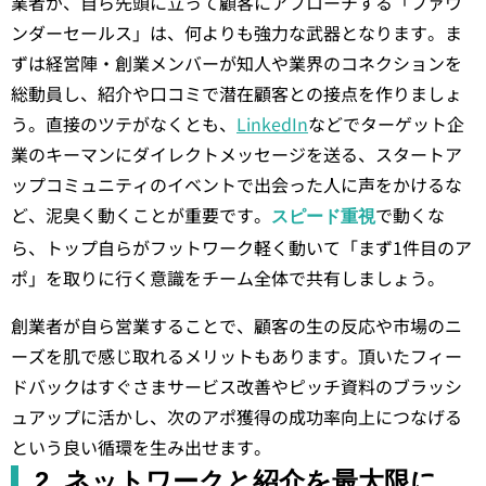
業者が、自ら先頭に立って顧客にアプローチする「ファウ
ンダーセールス」は、何よりも強力な武器となります。ま
ずは経営陣・創業メンバーが知人や業界のコネクションを
総動員し、紹介や口コミで潜在顧客との接点を作りましょ
う。直接のツテがなくとも、
LinkedIn
などでターゲット企
業のキーマンにダイレクトメッセージを送る、スタートア
ップコミュニティのイベントで出会った人に声をかけるな
ど、泥臭く動くことが重要です。
で動くな
スピード重視
ら、トップ自らがフットワーク軽く動いて「まず1件目のア
ポ」を取りに行く意識をチーム全体で共有しましょう。
創業者が自ら営業することで、顧客の生の反応や市場のニ
ーズを肌で感じ取れるメリットもあります。頂いたフィー
ドバックはすぐさまサービス改善やピッチ資料のブラッシ
ュアップに活かし、次のアポ獲得の成功率向上につなげる
という良い循環を生み出せます。
2. ネットワークと紹介を最大限に