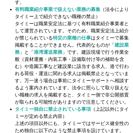
す。
有料職業紹介事業で扱えない業務の募集
（法令により
タイミー上で紹介できない職種の禁止）​
タイミーは職業安定法に基づく有料職業紹介事業者と
して運営されています。そのため、職業安定法上紹介
が禁じられている
特定の業種の仕事
はタイミーで募集
掲載することができません。代表的なものが「
建設業
務
」と「
港湾運送業務
」です。建設現場で行う作業全
般（資材運搬・内装工事・設備取付け等の補助を含
む）や造園工事など建設業に該当する求人、港で行わ
れる荷役・運送に関わる求人は掲載禁止となっていま
す。万一迷う場合は事前にタイミーサポートへ相談す
るよう案内されています。法令に照らして取り扱えな
い職種の求人を掲載すると、タイミー側で非公開措置
が取られる可能性がありますので注意してください。
タイミー独自に禁止されている事項
（上記以外にタイ
ミーが定める禁止内容）
上述の項目以外にも、タイミーではサービス健全性の
ため独自に以下のような禁止事項を設けています​。