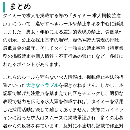
まとめ
タイミーで求人を掲載する際の「タイミー 求人掲載 注意
点」について、遵守すべきルールや禁止事項を中心に解説
しました。男女・年齢による差別的表現の禁止、労働条件
の明示、公正な採用基準の順守、虚偽や誇大表現の排除、
最低賃金の厳守、そしてタイミー独自の禁止事項（特定業
務の掲載禁止や個人情報・不正行為の禁止）など、多岐に
わたるポイントがあります。
これらのルールを守らない求人情報は、掲載停止や法的措
置といった
大きなトラブル
を招きかねません。しかし、本
記事で挙げた注意点を踏まえて内容をチェックし、適切な
表現で魅力を伝える求人票を作成すれば、タイミーを活用
した採用活動は決して難しくありません。実際にガイドラ
インに沿った求人はスムーズに掲載承認され、多くの応募
者からの反響を得ています。反対に不適切な記載で修正対