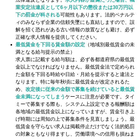
業安定法違反として6ヶ月以下の懲役または30万円以
下の罰金が科される
可能性もあります​。法的ペナルテ
ィのみならず企業の信頼失墜にも直結しますので、誤
解を招く恐れがある古い情報の放置なども避け、必ず
正確な求人情報を提供してください。
最低賃金を下回る賃金額の設定
（地域別最低賃金の未
満となる給与提示の禁止）​
求人票に記載する給与額は、必ず各都道府県の最低賃
金以上でなければなりません。最低賃金法で定められ
た金額を下回る時給や日給・月給を提示すると違法と
なります。特に毎年秋頃に最低賃金が改定されるた
め、
改定後に従来の金額で募集を続けていると最低賃
金未満になってしまう
ケースに注意が必要です。タイ
ミーで募集する際も、システム上設定できる報酬額は
各地域の最低賃金以上になっていますが、賃金引き上
げ時期には周知の上で募集条件を見直しましょう。最
低賃金を守らない求人は掲載停止だけでなく法的処罰
の対象ともなり得ますし、労働環境への信用も損ねま