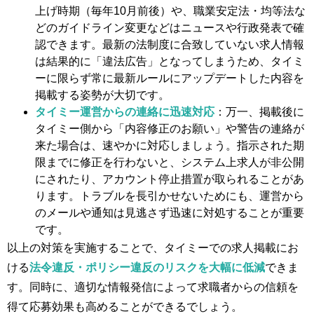
上げ時期（毎年10月前後）や、職業安定法・均等法な
どのガイドライン変更などはニュースや行政発表で確
認できます。最新の法制度に合致していない求人情報
は結果的に「違法広告」となってしまうため、タイミ
ーに限らず常に最新ルールにアップデートした内容を
掲載する姿勢が大切です。
タイミー運営からの連絡に迅速対応
：万一、掲載後に
タイミー側から「内容修正のお願い」や警告の連絡が
来た場合は、速やかに対応しましょう。指示された期
限までに修正を行わないと、システム上求人が非公開
にされたり、アカウント停止措置が取られることがあ
ります​。トラブルを長引かせないためにも、運営から
のメールや通知は見逃さず迅速に対処することが重要
です。
以上の対策を実施することで、タイミーでの求人掲載にお
ける
法令違反・ポリシー違反のリスクを大幅に低減
できま
す。同時に、適切な情報発信によって求職者からの信頼を
得て応募効果も高めることができるでしょう。