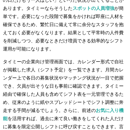
の日だけもう一人ほしい」といった状況が出てくることが
あります。タイミーならそうした
スポットの人員増強
が簡
単です。必要になった段階で募集をかければ即座に人材を
確保できるため、繁忙日に備えて常に余分なスタッフを抱
えておく必要がなくなります。結果として平常時の人件費
を削減しつつ、必要なときだけ増員できる効率的なシフト
運用が可能になります。
タイミーの企業向け管理画面では、カレンダー形式で自社
が掲載した求人（シフト予定）を一覧できます​。月間カレ
ンダー上で各日の募集状況やマッチング状況が一目で把握
でき、欠員が出そうな日も事前に確認できます。タイミー
経由で確保した人員も含めてシフト表を一元管理できるた
め、従来のように紙やスプレッドシートでシフト調整に奔
走する手間が減るでしょう。さらに、前述の
お気に入り機
能
を活用すれば、過去に来て良い働きをしてくれた人だけ
に募集を限定公開しシフトに呼び戻すこともできます​。言