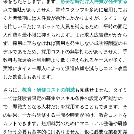
果をもたらします。まず、
必要な時だけ人件費が発生する
点で無駄がありません。常時スタッフを多めに雇用してお
くと閑散期には人件費が余計にかかりますが、タイミーな
ら忙しい日だけスポットで人員を補えるため、平時の固定
人件費を最小限に抑えられます。また求人広告費がかから
ず、採用に至らなければ費用も発生しない成功報酬型のモ
デルであるため、採用コストの無駄打ちがありません。手
数料も派遣会社利用時より低く抑えられるケースが多く、
実際にタイミー導入によって派遣依頼を減らしコスト改善
した飲食店もあります​。
さらに、
教育・研修コストの削減
も見逃せません。タイミ
ーでは経験者限定の募集やスキル条件の設定が可能なの
で、即戦力となる人材だけを採用することもできます。そ
の結果、一から研修する手間や時間が省け、教育コストを
カットできます。短期就労のためにマニュアル整備や研修
を行う必要も基本的にはありません。仮に必要な業務知識