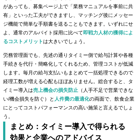
があっても、募集ページ上で「業務マニュアルを事前に共
有」といった工夫ができますし、マッチング後にメッセー
ジ機能で簡単な手順書を送ることもできます。いずれにせ
よ、通常のアルバイト採用に比べて
即戦力人材の獲得によ
るコストメリット
は大きいでしょう。
労務管理面でも、先述の通りタイミー側で給与計算や各種
手続きを代行・簡略化してくれるため、管理コストが低減
します​。毎月の給与支払いもまとめて一括処理できるので
経理工数が増える心配もほぼありません。総合すると、タ
イミー導入は
売上機会の損失防止
（人手不足で営業できな
い/機会損失を防ぐ）と
人件費の最適化
の両面で、飲食企業
にとってコストパフォーマンスの高い施策と言えるでしょ
う。
まとめ：タイミー導入で得られる
効果と企業へのアドバイス