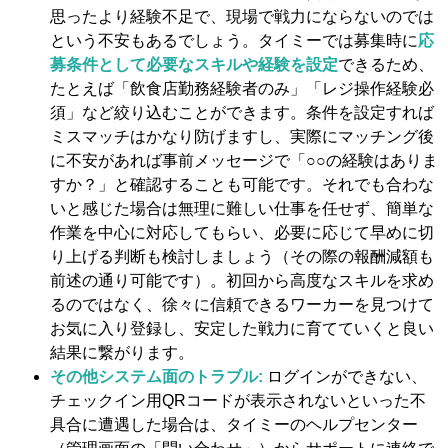
思ったより経験不足で、現場で戦力にならないのでは
という不安もあるでしょう。タイミーでは募集時に
応
募条件として必要なスキルや経験を設定
できるため、
たとえば「飲食店勤務経験者のみ」「レジ操作経験必
須」など絞り込むことができます。条件を設定すれば
ミスマッチはかなり防げますし、実際にマッチング後
に不安があれば事前メッセージで「○○の経験はありま
すか？」と確認することも可能です。それでも合わな
いと感じた場合は無理に難しい仕事を任せず、簡単な
作業を中心に対応してもらい、必要に応じて早めに切
り上げる判断も検討しましょう（その際の報酬減額も
前述の通り可能です）。初回から高度なスキルを求め
るのではなく、徐々に信頼できるワーカーを見つけて
お気に入り登録し、安定した戦力に育てていくと良い
結果に繋がります​。
その他システム面のトラブル:
ログインができない、
チェックイン用QRコードが表示されないといった不
具合に遭遇した場合は、タイミーのヘルプセンター