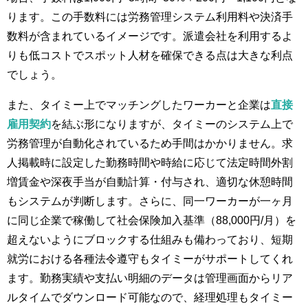
ります。この手数料には労務管理システム利用料や決済手
数料が含まれているイメージです。派遣会社を利用するよ
りも低コストでスポット人材を確保できる点は大きな利点
でしょう。
また、タイミー上でマッチングしたワーカーと企業は
直接
雇用契約
を結ぶ形になりますが、タイミーのシステム上で
労務管理が自動化されているため手間はかかりません。求
人掲載時に設定した勤務時間や時給に応じて法定時間外割
増賃金や深夜手当が自動計算・付与され、適切な休憩時間
もシステムが判断します。さらに、同一ワーカーが一ヶ月
に同じ企業で稼働して社会保険加入基準（88,000円/月）を
超えないようにブロックする仕組みも備わっており、短期
就労における各種法令遵守もタイミーがサポートしてくれ
ます。勤務実績や支払い明細のデータは管理画面からリア
ルタイムでダウンロード可能なので​、経理処理もタイミー