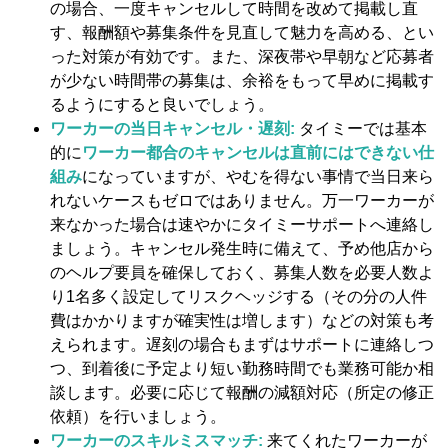
の場合、一度キャンセルして時間を改めて掲載し直
す、報酬額や募集条件を見直して魅力を高める、とい
った対策が有効です。また、深夜帯や早朝など応募者
が少ない時間帯の募集は、余裕をもって早めに掲載す
るようにすると良いでしょう。
ワーカーの当日キャンセル・遅刻:
タイミーでは基本
的に
ワーカー都合のキャンセルは直前にはできない仕
組み
になっていますが、やむを得ない事情で当日来ら
れないケースもゼロではありません。万一ワーカーが
来なかった場合は速やかにタイミーサポートへ連絡し
ましょう。キャンセル発生時に備えて、予め他店から
のヘルプ要員を確保しておく、募集人数を必要人数よ
り1名多く設定してリスクヘッジする（その分の人件
費はかかりますが確実性は増します）などの対策も考
えられます。遅刻の場合もまずはサポートに連絡しつ
つ、到着後に予定より短い勤務時間でも業務可能か相
談します。必要に応じて報酬の減額対応（所定の修正
依頼）を行いましょう。
ワーカーのスキルミスマッチ:
来てくれたワーカーが