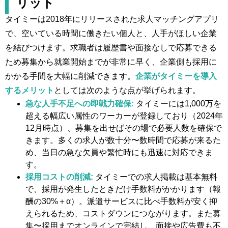
リット
タイミーは2018年にリリースされた求人マッチングアプリ
で、空いている時間に働きたい個人と、人手がほしい企業
を結びつけます。求職者は履歴書や面接なしで応募できる
ため募集から就業開始までが非常に早く、企業側も採用に
かかる手間を大幅に削減できます。
企業がタイミーを導入
するメリット
としては次のような点が挙げられます。
急な人手不足への即戦力確保:
タイミーには1,000万を
超える幅広い属性のワーカーが登録しており（2024年
12月時点）、募集を出せばその場で必要人数を確保で
きます。多くの求人が数十分〜数時間で応募が来るた
め、当日の急な欠員や繁忙時にも迅速に対応できま
す。
採用コストの削減:
タイミーでの求人掲載は基本無料
で、採用が発生したときだけ手数料がかかります（報
酬の30%＋α）。派遣サービスに比べ手数料が安く抑
えられるため、コストダウンにつながります​。また募
集〜採用までオンラインで完結し、面接や広告費も不