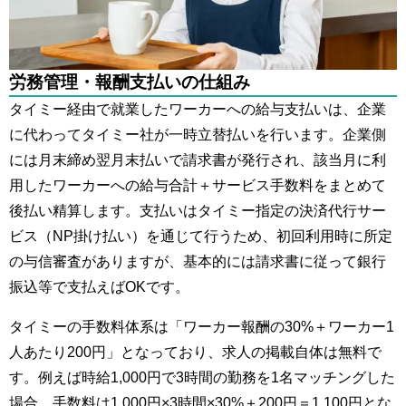
労務管理・報酬支払いの仕組み
タイミー経由で就業したワーカーへの給与支払いは、企業
に代わってタイミー社が一時立替払いを行います​。企業側
には月末締め翌月末払いで請求書が発行され、該当月に利
用したワーカーへの給与合計＋サービス手数料をまとめて
後払い精算します。支払いはタイミー指定の決済代行サー
ビス（NP掛け払い）を通じて行うため、初回利用時に所定
の与信審査がありますが、基本的には請求書に従って銀行
振込等で支払えばOKです。
タイミーの手数料体系は「ワーカー報酬の30%＋ワーカー1
人あたり200円」となっており、求人の掲載自体は無料で
す。例えば時給1,000円で3時間の勤務を1名マッチングした
場合、手数料は1,000円×3時間×30%＋200円＝1,100円とな