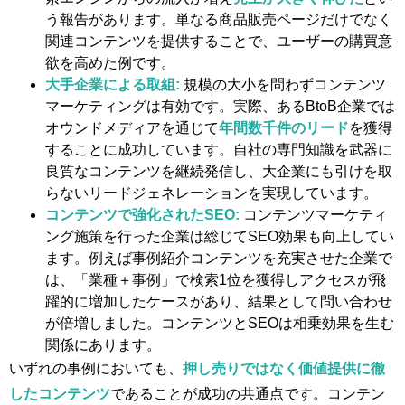
う報告があります。単なる商品販売ページだけでなく
関連コンテンツを提供することで、ユーザーの購買意
欲を高めた例です。
大手企業による取組:
規模の大小を問わずコンテンツ
マーケティングは有効です。実際、あるBtoB企業では
オウンドメディアを通じて
年間数千件のリード
を獲得
することに成功しています​。自社の専門知識を武器に
良質なコンテンツを継続発信し、大企業にも引けを取
らないリードジェネレーションを実現しています。
コンテンツで強化されたSEO:
コンテンツマーケティ
ング施策を行った企業は総じてSEO効果も向上してい
ます。例えば事例紹介コンテンツを充実させた企業で
は、「業種＋事例」で検索1位を獲得しアクセスが飛
躍的に増加したケースがあり、結果として問い合わせ
が倍増しました。コンテンツとSEOは相乗効果を生む
関係にあります。
いずれの事例においても、
押し売りではなく価値提供に徹
したコンテンツ
であることが成功の共通点です。コンテン