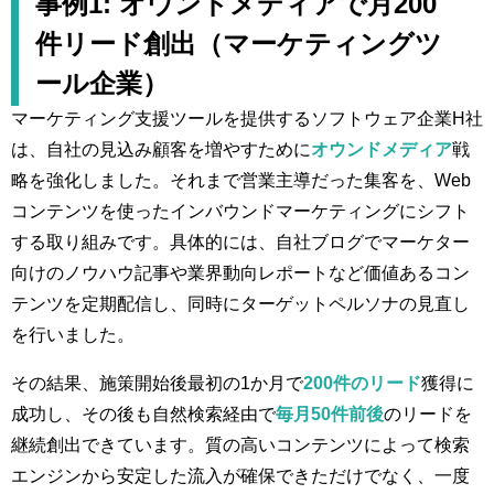
事例1: オウンドメディアで月200
件リード創出（マーケティングツ
ール企業）
マーケティング支援ツールを提供するソフトウェア企業H社
は、自社の見込み顧客を増やすために
オウンドメディア
戦
略を強化しました。それまで営業主導だった集客を、Web
コンテンツを使ったインバウンドマーケティングにシフト
する取り組みです。具体的には、自社ブログでマーケター
向けのノウハウ記事や業界動向レポートなど価値あるコン
テンツを定期配信し、同時にターゲットペルソナの見直し
を行いました。
その結果、施策開始後最初の1か月で
200件のリード
獲得に
成功し、その後も自然検索経由で
毎月50件前後
のリードを
継続創出できています​。質の高いコンテンツによって検索
エンジンから安定した流入が確保できただけでなく、一度