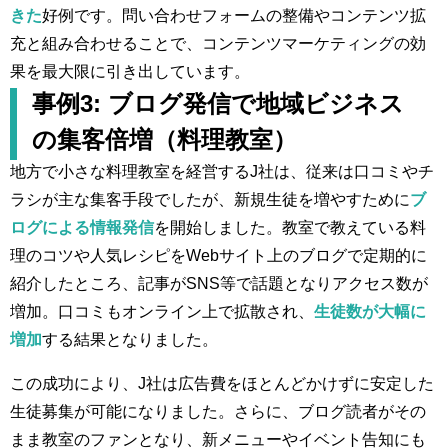
きた
好例です。問い合わせフォームの整備やコンテンツ拡
充と組み合わせることで、コンテンツマーケティングの効
果を最大限に引き出しています。
事例3: ブログ発信で地域ビジネス
の集客倍増（料理教室）
地方で小さな料理教室を経営するJ社は、従来は口コミやチ
ラシが主な集客手段でしたが、新規生徒を増やすために
ブ
ログによる情報発信
を開始しました。教室で教えている料
理のコツや人気レシピをWebサイト上のブログで定期的に
紹介したところ、記事がSNS等で話題となりアクセス数が
増加。口コミもオンライン上で拡散され、
生徒数が大幅に
増加
する結果となりました。
この成功により、J社は広告費をほとんどかけずに安定した
生徒募集が可能になりました。さらに、ブログ読者がその
まま教室のファンとなり、新メニューやイベント告知にも