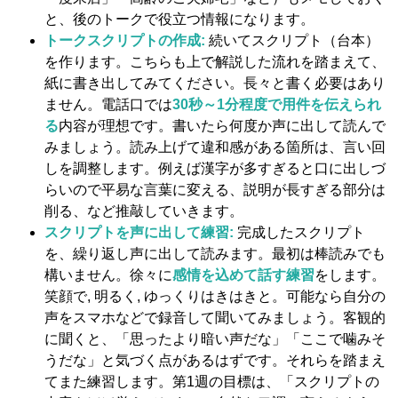
と、後のトークで役立つ情報になります。
トークスクリプトの作成:
続いてスクリプト（台本）
を作ります。こちらも上で解説した流れを踏まえて、
紙に書き出してみてください。長々と書く必要はあり
ません。電話口では
30秒～1分程度で用件を伝えられ
る
内容が理想です。書いたら何度か声に出して読んで
みましょう。読み上げて違和感がある箇所は、言い回
しを調整します。例えば漢字が多すぎると口に出しづ
らいので平易な言葉に変える、説明が長すぎる部分は
削る、など推敲していきます。
スクリプトを声に出して練習:
完成したスクリプト
を、繰り返し声に出して読みます。最初は棒読みでも
構いません。徐々に
感情を込めて話す練習
をします。
笑顔で, 明るく, ゆっくりはきはきと​。可能なら自分の
声をスマホなどで録音して聞いてみましょう。客観的
に聞くと、「思ったより暗い声だな」「ここで噛みそ
うだな」と気づく点があるはずです。それらを踏まえ
てまた練習します。第1週の目標は、「スクリプトの