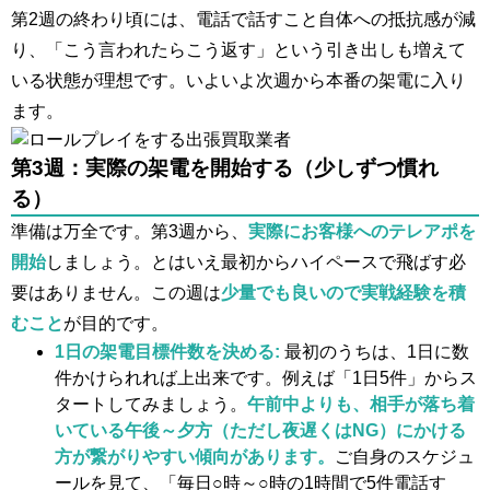
第2週の終わり頃には、電話で話すこと自体への抵抗感が減
り、「こう言われたらこう返す」という引き出しも増えて
いる状態が理想です。いよいよ次週から本番の架電に入り
ます。
第3週：実際の架電を開始する（少しずつ慣れ
る）
準備は万全です。第3週から、
実際にお客様へのテレアポを
開始
しましょう。とはいえ最初からハイペースで飛ばす必
要はありません。この週は
少量でも良いので実戦経験を積
むこと
が目的です。
1日の架電目標件数を決める:
最初のうちは、1日に数
件かけられれば上出来です。例えば「1日5件」からス
タートしてみましょう。
午前中よりも、相手が落ち着
いている午後～夕方（ただし夜遅くはNG）にかける
方が繋がりやすい傾向があります。
ご自身のスケジュ
ールを見て、「毎日○時～○時の1時間で5件電話す