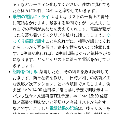
る」などルーティン化してください。件数に慣れてき
たら徐々に10件、15件…と増やしていきます。
最初の電話にトライ:
いよいよリストの一番上の番号
に電話をかけます。緊張する瞬間ですが、大丈夫、こ
れまでの準備があなたを支えてくれます。電話が繋が
ったら落ち着いてスクリプト通りに話しましょう。
ゆ
っくり笑顔で話す
ことを忘れずに。​相手が話してくれ
たらしっかり耳を傾け、途中で遮らないよう注意しま
す。1件目が終われば、2件目以降はぐっと気持ちが楽
になります。どんどんリストに沿って電話をかけてい
きましょう。
記録をつける:
架電したら、その結果を必ず記録して
おきます。簡単な表を作り、「日時／相手の名前／主
な反応／次アクション」という項目でメモします。例
えば「○/○ 14:00 山田様／引っ越し予定で興味示す→
パンフ送付／来週再度TEL予定」や「○/○ 15:30 佐藤
様／高齢で興味ないと即切り／今後リストから外す」
などです。こうした
電話結果の記録
は、後々リストを