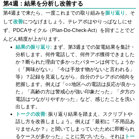
第4週：結果を分析し改善する
第4週まで来たら、一度これまでの取り組みを
振り返り
、そ
して
改善
につなげましょう。テレアポはやりっぱなしにせ
ず、PDCAサイクル（Plan-Do-Check-Act）を回すことでど
んどん精度が上がります。
結果の振り返り:
まず、第3週までの架電結果を集計・
分析します。何件電話して、何件アポ獲得できました
か？断られた理由で多かったパターンは何でしょうか
（「興味がない」「今は手放す物がないと言われる」
等）？記録を見返しながら、自分のテレアポの傾向を
把握します。例えば「○○地区への電話は反応が良かっ
た」「高齢の方は警戒心が強い印象だった」「夕方の
電話はつながりやすかった」など、感じたことを洗い
出します。
トークの改善:
振り返り結果を踏まえ、スクリプトや
話し方を改善しましょう。例えば「最初に『不用品あ
りませんか？』と聞いてしまっていたために即断られ
るケースが多かった」ことに気づいたら、それは
トー