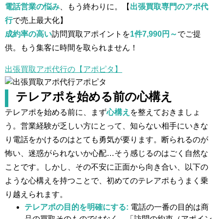
電話営業の悩み
、もう終わりに。【
出張買取専門のアポ代
行
で売上最大化】
成約率の高い
訪問買取アポイントを
1件7,990円～
でご提
供。もう集客に時間を取られません！
出張買取アポ代行の【アポピタ】
テレアポを始める前の心構え
テレアポを始める前に、まず
心構え
を整えておきましょ
う。営業経験が乏しい方にとって、知らない相手にいきな
り電話をかけるのはとても勇気が要ります。断られるのが
怖い、迷惑がられないか心配…そう感じるのはごく自然な
ことです。しかし、その不安に正面から向き合い、以下の
ような心構えを持つことで、初めてのテレアポもうまく乗
り越えられます。
テレアポの目的を明確にする:
電話の一番の目的は商
品の買取そのものではなく、「訪問の約束（アポイン