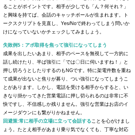
ることがポイントです​。相手が少しでも「ん？何それ？」
と興味を持てば、会話のキャッチボールが生まれます​。ト
ークスクリプトを見直し、Yes/Noで終わってしまう問いか
けになっていないかチェックしてみましょう。
失敗例5：アポ取得を焦って強引になってしまう
成果を出したいあまり、相手のペースを無視して一方的に
話し続けたり、半ば強引に「では〇日に伺いますね！」と
押し切ろうとしたりするのもNGです。特に架電件数を重ね
て成果が出ないと焦りが募り、つい強引になってしまうこ
とがあります​。しかし、電話を受ける相手からすると、い
きなり掛かってきた営業電話に押し切られるのは非常に不
快ですし、不信感しか残りません。強引な営業はお店のイ
メージダウンにも繋がりかねません。​
回避策:常に相手の立場に立って会話する
ことを心がけまし
ょう。たとえ相手があまり乗り気でなくても、丁寧な対応