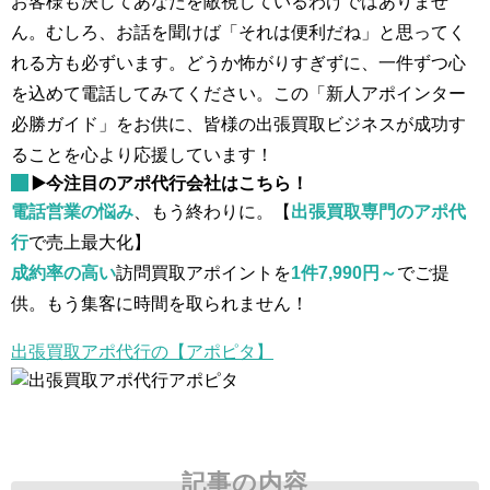
お客様も決してあなたを敵視しているわけではありませ
ん。むしろ、お話を聞けば「それは便利だね」と思ってく
れる方も必ずいます。どうか怖がりすぎずに、一件ずつ心
を込めて電話してみてください。この「新人アポインター
必勝ガイド」をお供に、皆様の出張買取ビジネスが成功す
ることを心より応援しています！
▶️今注目のアポ代行会社はこちら！
電話営業の悩み
、もう終わりに。【
出張買取専門のアポ代
行
で売上最大化】
成約率の高い
訪問買取アポイントを
1件7,990円～
でご提
供。もう集客に時間を取られません！
出張買取アポ代行の【アポピタ】
記事の内容