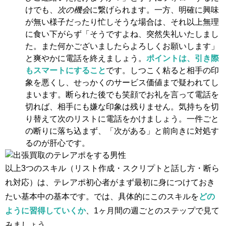
けでも、
次の機会
に繋げられます。一方、明確に興味
が無い様子だったり忙しそうな場合は、それ以上無理
に食い下がらず「そうですよね、突然失礼いたしまし
た。また何かございましたらよろしくお願いします」
と爽やかに電話を終えましょう。
ポイントは、引き際
もスマートにすること
です。しつこく粘ると相手の印
象を悪くし、せっかくのサービス価値まで疑われてし
まいます。断られた後でも笑顔でお礼を言って電話を
切れば、相手にも嫌な印象は残りません。気持ちを切
り替えて次のリストに電話をかけましょう。一件ごと
の断りに落ち込まず、「次がある」と前向きに対処す
るのが肝心です。
以上3つのスキル（リスト作成・スクリプトと話し方・断ら
れ対応）は、テレアポ初心者がまず最初に身につけておき
たい基本中の基本です。では、具体的にこのスキルを
どの
ように習得していくか
、1ヶ月間の週ごとのステップで見て
みましょう。