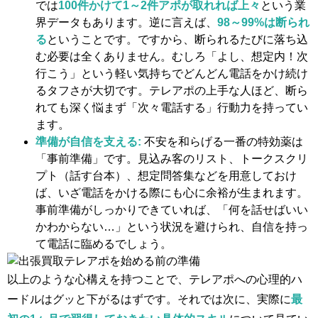
では
100件かけて1～2件アポが取れれば上々
という業
界データもあります。逆に言えば、
98～99%は断られ
る
ということです。ですから、断られるたびに落ち込
む必要は全くありません​。むしろ「よし、想定内！次
行こう」という軽い気持ちでどんどん電話をかけ続け
るタフさが大切です。テレアポの上手な人ほど、断ら
れても深く悩まず「次々電話する」行動力を持ってい
ます​。
準備が自信を支える:
不安を和らげる一番の特効薬は
「事前準備」です。見込み客のリスト、トークスクリ
プト（話す台本）、想定問答集などを用意しておけ
ば、いざ電話をかける際にも心に余裕が生まれます。
事前準備がしっかりできていれば、「何を話せばいい
かわからない…」という状況を避けられ、自信を持っ
て電話に臨めるでしょう。
以上のような心構えを持つことで、テレアポへの心理的ハ
ードルはグッと下がるはずです。それでは次に、実際に
最