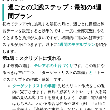
週ごとの実践ステップ：最初の4週
間プラン
初めてテレアポに挑戦する最初の月は、週ごとに目標と練
習テーマを設定すると効果的です。一度に全部完璧にやろ
うとすると負担が大きいですが、段階的に進めれば着実に
スキルが身につきます。以下に
4週間のモデルプラン
を紹介
します。
第1週：スクリプトに慣れる
まず最初の週は、
テレアポの土台づくり
です。この週にや
るべきは主に二つ、「ターゲットリストの準備」
と
「トー
クスクリプトの作成・練習」です。
ターゲットリストの準備:
先述のリスト作成をこの週
内に完了させます。自店の顧客リストや、手に入る範
囲の見込み客リストを整えましょう。名前・電話番号
はもちろん、わかる場合は住所や属性（例：「○月に
一度来店」「高齢のご夫婦宅」など）もメモしておく