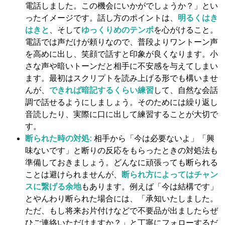
電話しました。この機会にいかがでしょうか？」とい
ったイメージです。話し方のポイントは、
明るくはき
はきと
、そして
ゆっくりめのテンポ
を心がけること。
電話では声だけが頼りなので、普段よりワントーン声
を高めに出し、笑顔で話すと印象が良くなります​。小
さな声や暗いトーンだと相手に不安感を与えてしまい
ます。最初はスクリプトを読み上げる形でも構いませ
んが、
できれば暗記するくらい練習
して、自然な会話
調で話せるようにしましょう。そのためには繰り返し
音読したり、実際に口に出して練習することが大切で
す。
断られた時の対処:
相手から「今は必要ないよ」「興
味ないです」と断りの反応をもらったときの対処法も
準備しておきましょう。どんなに頑張っても断られる
ことは避けられませんが、
断られ方によってはチャン
スに繋げる余地
もあります。例えば「今は結構です」
とやんわり断られた場合には、「承知いたしました。
ただ、もし将来お片付けなどで不要品が出ましたらぜ
ひご連絡いただけますか？」と丁寧にフォローするだ