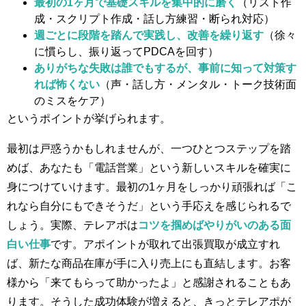
最初の1ヶ月で基礎スキルを集中的に磨く
（リスト作
成・スクリプト作成・話し方練習・断られ対応）
週ごとに段階を踏んで実践し、改善を繰り返す
（徐々
に慣らし、振り返ってPDCAを回す）
ありがちな失敗は誰でもするが、事前に知って対策す
れば怖くない
（声・話し方・メンタル・トーク技術面
のミスをケア）
というポイントが挙げられます。
最初は戸惑うかもしれませんが、一つひとつステップを踏
めば、あなたも「電話営業」という新しいスキルを確実に
身につけていけます。最初の1ヶ月をしっかり頑張れば「こ
れなら自分にもできそうだ」という手応えを感じられるで
しょう。実際、テレアポは
コツを掴めばやりがいのある面
白い仕事
です​。アポイントが取れて出張買取が成立すれ
ば、新たな商品在庫が手に入り売上にも直結します。お客
様から「来てもらって助かったよ」と感謝されることもあ
ります。そうした成功体験が増えると、きっとテレアポが