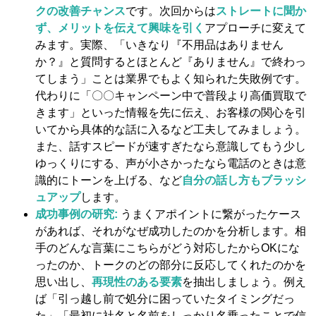
クの改善チャンス
です。次回からは
ストレートに聞か
ず、メリットを伝えて興味を引く
アプローチに変えて
みます​。実際、「いきなり『不用品はありません
か？』と質問するとほとんど『ありません』で終わっ
てしまう」ことは業界でもよく知られた失敗例です。
代わりに「〇〇キャンペーン中で普段より高価買取で
きます」といった情報を先に伝え、お客様の関心を引
いてから具体的な話に入るなど工夫してみましょう。
また、話すスピードが速すぎたなら意識してもう少し
ゆっくりにする、声が小さかったなら電話のときは意
識的にトーンを上げる​、など
自分の話し方もブラッシ
ュアップ
します。
成功事例の研究:
うまくアポイントに繋がったケース
があれば、それがなぜ成功したのかを分析します。相
手のどんな言葉にこちらがどう対応したからOKにな
ったのか、トークのどの部分に反応してくれたのかを
思い出し、
再現性のある要素
を抽出しましょう。例え
ば「引っ越し前で処分に困っていたタイミングだっ
た」「最初に社名と名前をしっかり名乗ったことで信