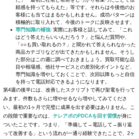
頼感を持ってもらえた」等です。それらは今後他のお
客様にも当てはまるかもしれません。成功パターンは
積極的に取り入れて、今後のトークに反映させます。
専門知識の補強:
実際にお客様と話してみて、「これ
はどう答えたらいいんだろう？」と悩んだ質問や、
「○○も買い取れるの？」と聞かれて答えられなかった
商品カテゴリなどが出てきたかもしれません。そうし
た部分はこの週に調べておきましょう。買取可能な品
目や相場感、他社サービスとの差別化ポイントなど、
専門知識を増やしておくことで、次回以降もっと自信
を持って電話対応できるようになります。
第4週の後半には、改善したスクリプトで再び架電を行って
みます。件数もさらに増やせるなら増やしてみてくださ
い。最初の1ヶ月で完璧に成果を出す必要はありません。こ
の段階で重要なのは、
テレアポのPDCAを回す習慣
が身に
ついたことです。つまり、「準備して→電話して→振り返
って改善する」という流れが一通り経験できたことで、2ヶ