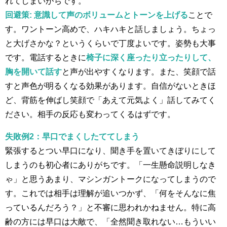
れてしまいがちです。
回避策:
意識して声のボリュームとトーンを上げる
ことで
す。ワントーン高めで、ハキハキと話しましょう​。ちょっ
と大げさかな？というくらいで丁度よいです。姿勢も大事
です。電話するときに
椅子に深く座ったり立ったりして、
胸を開いて話す
と声が出やすくなります。また、笑顔で話
すと声色が明るくなる効果があります。自信がないときほ
ど、背筋を伸ばし笑顔で「あえて元気よく」話してみてく
ださい。相手の反応も変わってくるはずです。
失敗例2：早口でまくしたててしまう
緊張するとつい早口になり、聞き手を置いてきぼりにして
しまうのも初心者にありがちです。「一生懸命説明しなき
ゃ」と思うあまり、マシンガントークになってしまうので
す。これでは相手は理解が追いつかず、「何をそんなに焦
っているんだろう？」と不審に思われかねません。特に高
齢の方には早口は大敵で、「全然聞き取れない…もういい