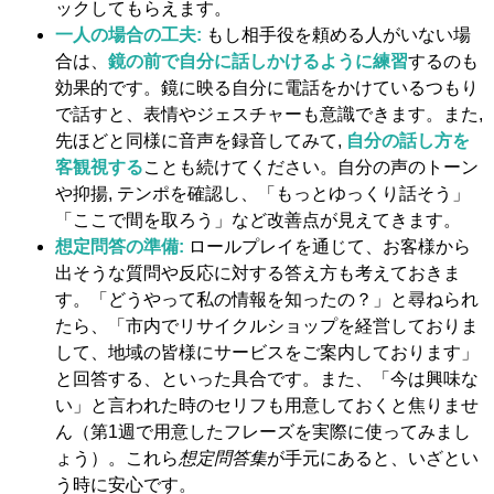
ックしてもらえます。
一人の場合の工夫:
もし相手役を頼める人がいない場
合は、
鏡の前で自分に話しかけるように練習
するのも
効果的です。鏡に映る自分に電話をかけているつもり
で話すと、表情やジェスチャーも意識できます。また,
先ほどと同様に音声を録音してみて,
自分の話し方を
客観視する
ことも続けてください。自分の声のトーン
や抑揚, テンポを確認し、「もっとゆっくり話そう」
「ここで間を取ろう」など改善点が見えてきます。
想定問答の準備:
ロールプレイを通じて、お客様から
出そうな質問や反応に対する答え方も考えておきま
す。「どうやって私の情報を知ったの？」と尋ねられ
たら、「市内でリサイクルショップを経営しておりま
して、地域の皆様にサービスをご案内しております」
と回答する、といった具合です。また、「今は興味な
い」と言われた時のセリフも用意しておくと焦りませ
ん（第1週で用意したフレーズを実際に使ってみまし
ょう）。これら
想定問答集
が手元にあると、いざとい
う時に安心です。