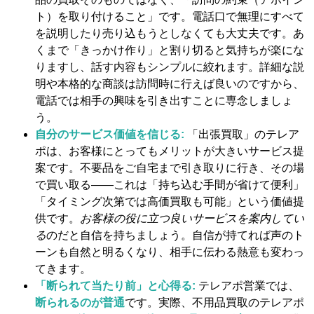
ト）を取り付けること」です。電話口で無理にすべて
を説明したり売り込もうとしなくても大丈夫です。あ
くまで「きっかけ作り」と割り切ると気持ちが楽にな
りますし、話す内容もシンプルに絞れます。詳細な説
明や本格的な商談は訪問時に行えば良いのですから、
電話では相手の興味を引き出すことに専念しましょ
う。
自分のサービス価値を信じる:
「出張買取」のテレア
ポは、お客様にとってもメリットが大きいサービス提
案です。不要品をご自宅まで引き取りに行き、その場
で買い取る――これは「持ち込む手間が省けて便利」
「タイミング次第では高価買取も可能」という価値提
供です。
お客様の役に立つ良いサービスを案内してい
る
のだと自信を持ちましょう。自信が持てれば声のト
ーンも自然と明るくなり、相手に伝わる熱意も変わっ
てきます。
「断られて当たり前」と心得る:
テレアポ営業では、
断られるのが普通
です。実際、不用品買取のテレアポ