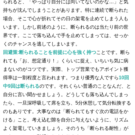
られると、「やっぱり自分には向いてないのかな…」と気
持ちが沈んでしまうことがあります​。特に連続で断られた
場合、そこで心が折れてその日の架電を止めてしまう人も
います。しかし前述のように、断られるのは当たり前の世
界です。​ここで落ち込んで手を止めてしまっては、せっか
くのチャンスを逃してしまいます​。
回避策:断られることを前提に心を強く持つ
ことです。断ら
れても「お、想定通り！」くらいに捉え、いちいち気に病
まないのがコツです​。実際、トップ営業でもアポイント獲
得率は一割程度と言われます​。つまり優秀な人ですら
10回
中9回は断られる
のです。それくらい普通のことなんだ、と
自分に言い聞かせましょう。どうしても落ち込んでしまっ
たら、一旦深呼吸して席を立ち、5分休憩して気分転換する
のもありです。大事なのは「断られてもすぐ次の電話をか
ける」こと​。考え込む隙を自分に与えないように、リズム
よく架電していきましょう。そのうち「断られる耐性」が