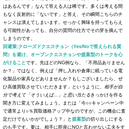
はあるんです」なんて答える人は稀です。多くは考える間
もなく反射的に「ないです」と答え、その瞬間こちらのチ
ャンスは潰えてしまいます。せっかく興味を持ってもらえ
る可能性があっても、自分の質問の仕方でその芽を摘んで
しまうのです。
回避策:クローズドクエスチョン（Yes/Noで答えられる質
問）を避け、オープンクエスチョンや提案型のトークを心
がけること
です。​先ほどのNG例なら、「不用品ありません
か？」ではなく、例えば「押し入れや倉庫に眠っている電
化製品や家具などありませんか？もしございましたら、ぜ
ひ高価買取させていただきます」というように、
相手が自
分で考えて「そういえば…」と思い当たる
きっかけを作る
聞き方に変えてみましょう。または「今○○キャンペーン中
で通常より○％買取価格アップ中なのですが、この機会に査
定だけでもいかがでしょう？」と
提案型
の切り出しにする
のも手です。要は、相手に即座にNOと言わせない工夫をす