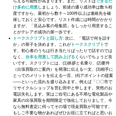
らえる可能性が高まります。また、リストは
できるだ
け多めに用意
しましょう。前述の通り成功率は数％程
度ですから、最初から数十～100件以上は連絡先を確
保しておくと安心です。リスト作成には時間がかかり
ますが、「見込み客の母集団」をしっかり用意するこ
とがテレアポ成功の第一歩です。
トークスクリプトと話し方:
次に、「電話で何を話す
か」の骨子を決めます。これが
トークスクリプト
で
す。初心者のうちは行き当たりばったりで話すのでは
なく、
台本を用意して読み上げる
くらいでちょうど良
いです。スクリプトには、(1)挨拶と名乗り、(2)要件
（出張買取のご案内）を簡潔に伝える一文、(3)相手に
とってのメリットを伝える一言、(4)アポイントの提案
――といった流れを盛り込みます。例えば「〇〇市で
リサイクルショップを営む田中と申します。突然のお
電話失礼します。実はご自宅にある不用な電化製品や
家具の出張買取を期間限定で強化しておりまして、今
なら無料査定に伺ってその場で現金買取が可能です。
もしご不要な物があればぜひお役に立てればと思いお