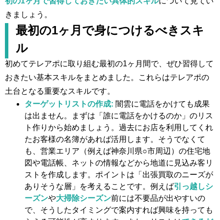
初の1ヶ月で習得しておきたい具体的スキル
について見てい
きましょう。
最初の1ヶ月で身につけるべきスキ
ル
初めてテレアポに取り組む最初の1ヶ月間で、ぜひ習得して
おきたい基本スキルをまとめました。これらはテレアポの
土台となる重要なスキルです。
ターゲットリストの作成:
闇雲に電話をかけても成果
は出ません。まずは「誰に電話をかけるのか」のリス
ト作りから始めましょう。過去にお店を利用してくれ
たお客様の名簿があれば活用します。そうでなくて
も、営業エリア（例えば神奈川県○市周辺）の住宅地
図や電話帳、ネットの情報などから地道に見込み客リ
ストを作成します。ポイントは「出張買取のニーズが
ありそうな層」を考えることです。例えば
引っ越しシ
ーズン
や
大掃除シーズン
前には不要品が出やすいの
で、そうしたタイミングで案内すれば興味を持っても