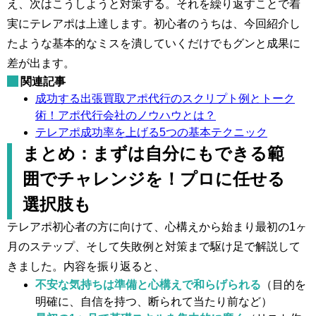
え、次はこうしようと対策する。それを繰り返すことで着
実にテレアポは上達します。初心者のうちは、今回紹介し
たような基本的なミスを潰していくだけでもグンと成果に
差が出ます。
関連記事
成功する出張買取アポ代行のスクリプト例とトーク
術！アポ代行会社のノウハウとは？
テレアポ成功率を上げる5つの基本テクニック
まとめ：まずは自分にもできる範
囲でチャレンジを！プロに任せる
選択肢も
テレアポ初心者の方に向けて、心構えから始まり最初の1ヶ
月のステップ、そして失敗例と対策まで駆け足で解説して
きました。内容を振り返ると、
不安な気持ちは準備と心構えで和らげられる
（目的を
明確に、自信を持つ、断られて当たり前など）