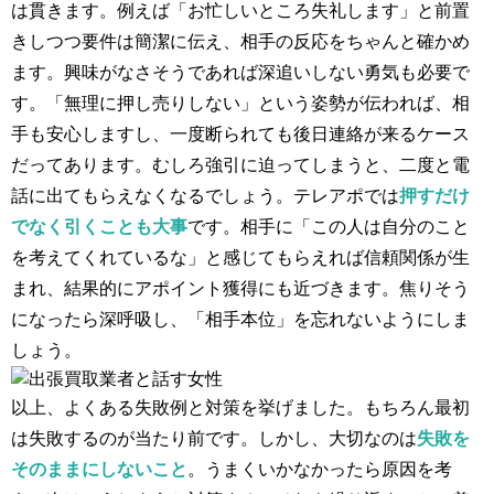
は貫きます。例えば「お忙しいところ失礼します」と前置
きしつつ要件は簡潔に伝え​、相手の反応をちゃんと確かめ
ます。興味がなさそうであれば深追いしない勇気も必要で
す​。「無理に押し売りしない」という姿勢が伝われば、相
手も安心しますし、一度断られても後日連絡が来るケース
だってあります。むしろ強引に迫ってしまうと、二度と電
話に出てもらえなくなるでしょう。テレアポでは
押すだけ
でなく引くことも大事
です。相手に「この人は自分のこと
を考えてくれているな」と感じてもらえれば信頼関係が生
まれ、結果的にアポイント獲得にも近づきます​。焦りそう
になったら深呼吸し、「相手本位」を忘れないようにしま
しょう。
以上、よくある失敗例と対策を挙げました。もちろん最初
は失敗するのが当たり前です。しかし、大切なのは
失敗を
そのままにしないこと
。​うまくいかなかったら原因を考