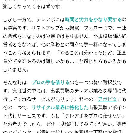
楽しくなってくるはずです。
しかし一方で、テレアポには
時間と労力をかなり要する
の
も事実です。リストアップから架電、フォローまで、一連
の業務をこなすのは容易ではありません。小規模店舗の経
営者ともなれば、他の業務との両立で手一杯になってしま
うことも考えられます。「やることは分かったけど、正直
自分で全部やるのは難しいかも…」と感じた方もいるかも
しれません。
そんな時は、
プロの手を借りる
のも一つの賢い選択肢で
す。実は世の中には、出張買取のテレアポ業務を専門に代
行してくれるサービスがあります。弊社の「
アポピタ
」も
その一つで、
リサイクル業界に特化した
出張買取アポイン
ト代行サービスです。もし「テレアポをプロに任せたい」
とお考えでしたら、ぜひ一度検討してみてください。専門
のアポインターが貴社に代わってお客様に丁寧にお電話