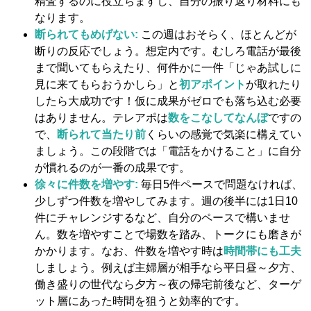
精査するのに役立ちますし、自分の振り返り材料にも
なります。
断られてもめげない:
この週はおそらく、ほとんどが
断りの反応でしょう。想定内です。むしろ電話が最後
まで聞いてもらえたり、何件かに一件「じゃあ試しに
見に来てもらおうかしら」と
初アポイント
が取れたり
したら大成功です！仮に成果がゼロでも落ち込む必要
はありません。テレアポは
数をこなしてなんぼ
ですの
で、
断られて当たり前
くらいの感覚で気楽に構えてい
ましょう​。この段階では「電話をかけること」に自分
が慣れるのが一番の成果です。
徐々に件数を増やす:
毎日5件ペースで問題なければ、
少しずつ件数を増やしてみます。週の後半には1日10
件にチャレンジするなど、自分のペースで構いませ
ん。数を増やすことで場数を踏み、トークにも磨きが
かかります。なお、件数を増やす時は
時間帯にも工夫
しましょう。例えば主婦層が相手なら平日昼～夕方、
働き盛りの世代なら夕方～夜の帰宅前後など、ターゲ
ット層にあった時間を狙うと効率的です。