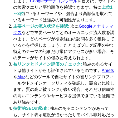
します。
Googleサーチコンソール
を使えば、サイトへ
の検索クエリと平均順位を確認できます。特に
上位1
～3位
にいるキーワードや、競合より高順位を取れて
いるキーワードは強みの可能性があります。
主要ページの流入状況を確認:
次に
Googleアナリティ
クス
などで主要ページごとのオーガニック流入数を調
べます。どのページが検索経由の訪問を多く獲得して
いるかを把握しましょう。たとえばブログ記事の中で
特定のテーマの記事だけ常にアクセスが多い場合、そ
のテーマがサイトの強みと考えられます。
被リンクとドメイン評価のチェック:
強みのあるサイ
トは他サイトからも評価されているものです。
Ahrefs
や
Moz
などのツールで自社サイトの被リンクプロフィ
ールやドメインオーソリティを確認し、競合と比較し
ます。質の高い被リンクが多い場合、それだけ信頼性
の高いコンテンツやサービスを提供できている証拠で
あり強みです。
技術的SEOの監査:
強みのあるコンテンツがあって
も、サイト表示速度が遅かったりモバイル非対応だっ