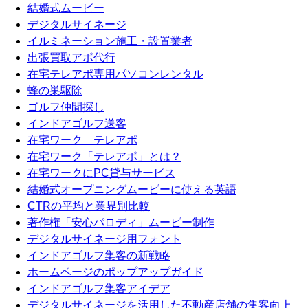
結婚式ムービー
デジタルサイネージ
イルミネーション施工・設置業者
出張買取アポ代行
在宅テレアポ専用パソコンレンタル
蜂の巣駆除
ゴルフ仲間探し
インドアゴルフ送客
在宅ワーク テレアポ
在宅ワーク「テレアポ」とは？
在宅ワークにPC貸与サービス
結婚式オープニングムービーに使える英語
CTRの平均と業界別比較
著作権「安心パロディ」ムービー制作
デジタルサイネージ用フォント
インドアゴルフ集客の新戦略
ホームページのポップアップガイド
インドアゴルフ集客アイデア
デジタルサイネージを活用した不動産店舗の集客向上