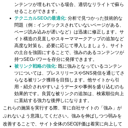
ンテンツが埋もれている場合、適切なリライトで蘇ら
せることができます。
テクニカルSEOの最適化:
分析で見つかった技術的な
問題（例：インデックスされていないページがある、
ページ読み込みが遅いなど）は迅速に修正します。サ
イト構造の見直しやスキーママークアップの追加など
高度な対策も、必要に応じて導入しましょう。サイト
の土台を強固にすることで、強みのあるコンテンツが
持つSEOパワーを存分に発揮できます。
被リンク戦略の強化:
既に強みとなっているコンテン
ツについては、プレスリリースやSNS発信を通じてさ
らなる被リンク獲得を目指します。他サイトから引
用・紹介されやすいようデータや事例を盛り込むのも
効果的です。良質な被リンクの追加は、検索順位向上
に直結する強力な後押しになります。
これらの施策を実行する際、常に自社サイトの「強み」が
ぶれないよう意識してください。強みを伸ばしつつ弱みを
改善することで、サイト全体のSEO評価は着実に向上して