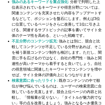
強みのあるキーワードを重点強化:
分析で判明した上
位表示されているキーワードや得意分野については、
関連コンテンツを充実させたり内容をアップデートす
るなどして、ポジションを盤石にします。例えば3位
に位置しているページをさらに改善して1位に引き上
げる、関連するサブトピックの記事を書いてサイト全
体のテーマ性を高める、といった戦略です。
不足分野のコンテンツ拡充:
強みとは別に、競合と比
較してコンテンツが不足している分野があれば、そこ
を補う新規コンテンツ制作も検討します。ただし、闇
雲に手を広げるのではなく、自社の専門性・強みと関
連性が高いテーマから着手すると良いでしょう。自社
の得意領域に関連したキーワードでコンテンツを増や
せば、サイト全体の評価向上にもつながります。
検索意図に合ったリライト:
既存コンテンツの中で順
位が伸び悩んでいるものは、ユーザーの検索意図に合
致しているか見直します。競合上位ページの内容と比
較し、「情報量が足りない」「タイトルが魅力的でな
い」等の点を改善しましょう。強みとなるべき優良コ