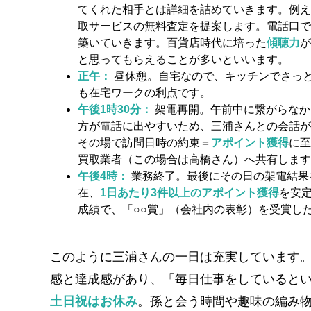
てくれた相手とは詳細を詰めていきます。例え
取サービスの無料査定を提案します。電話口で
築いていきます。百貨店時代に培った
傾聴力
が
と思ってもらえることが多いといいます。
正午：
昼休憩。自宅なので、キッチンでさっ
も在宅ワークの利点です。
午後1時30分：
架電再開。午前中に繋がらなか
方が電話に出やすいため、三浦さんとの会話が
その場で訪問日時の約束＝
アポイント獲得
に至
買取業者（この場合は高橋さん）へ共有します
午後4時：
業務終了。最後にその日の架電結果
在、
1日あたり3件以上のアポイント獲得
を安
成績で、「○○賞」（会社内の表彰）を受賞し
このように三浦さんの一日は充実しています
感と達成感があり、「毎日仕事をしていると
土日祝はお休み
。孫と会う時間や趣味の編み