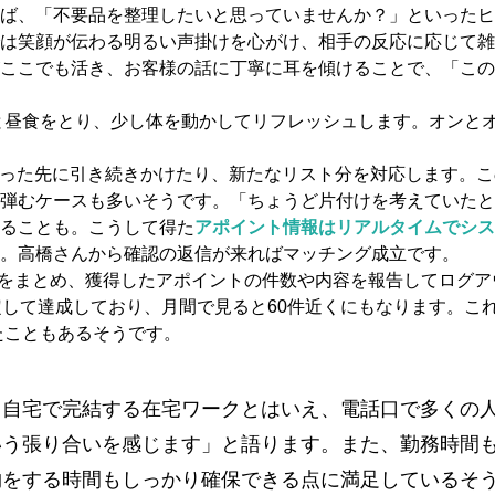
ば、「不要品を整理したいと思っていませんか？」といったヒ
は笑顔が伝わる明るい声掛けを心がけ、相手の反応に応じて雑
ここでも活き、お客様の話に丁寧に耳を傾けることで、「この
と昼食をとり、少し体を動かしてリフレッシュします。オンと
った先に引き続きかけたり、新たなリスト分を対応します。こ
弾むケースも多いそうです。「ちょうど片付けを考えていたと
ることも。こうして得た
アポイント情報はリアルタイムでシス
。高橋さんから確認の返信が来ればマッチング成立です。
をまとめ、獲得したアポイントの件数や内容を報告してログア
定して達成しており、月間で見ると60件近くにもなります。こ
たこともあるそうです。
。自宅で完結する在宅ワークとはいえ、電話口で多くの
いう張り合いを感じます」と語ります。また、勤務時間
物をする時間もしっかり確保できる点に満足しているそ