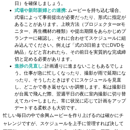
日）を確保しましょう。
式場や新郎新婦との連携
: ムービーを持ち込む場合、
式場によって事前提出が必要だったり、形式に指定が
あることがあります。上映方法（プロジェクターorモ
ニター、再生機材の種類）や提出期限をあらかじめプ
ランナーに確認し、それに合わせてスケジュールに組
み込んでください。例えば「式の3日前までにDVDを
納品」などと言われたら、その前日を実質的な完成締
切と定める必要があります。
進捗の見直し
: 計画通りに進まないこともあるでしょ
う。仕事が急に忙しくなったり、撮影が雨で延期にな
ったり。そうしたときはすぐにスケジュールを見直
し、どこかで巻き返せないか調整します。私は撮影日
が台風で飛んだ際、翌週平日の夜に室内撮影に切り替
えてカバーしました。常に状況に応じて計画をアップ
デートする柔軟さも大切です。
忙しい毎日の中で余興ムービーを作り上げるのは確かにチ
ャレンジですが、スケジュールを上手に管理すれば決して