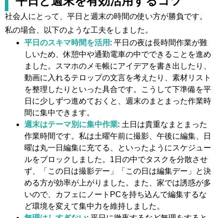
平日と週末を有効活用するコツ
社会人にとって、平日と週末の時間の使い方が勝負です。
私の場合、以下のような工夫をしました。
平日のスキマ時間を活用
: 平日の夜は長時間作業が難
しいため、休憩中や通勤電車の中でできることを進め
ました。スマホのメモ帳にアイデアを書き出したり、
動画に入れるテロップの文言を考えたり、素材リスト
を整理したりといった具合です。こうして下準備を平
日に少しずつ進めておくと、週末のまとまった作業時
間に集中できます。
週末はテーマ別に集中作業
: 土日は貴重なまとまった
作業時間です。私は土曜午前に撮影、午後に編集、日
曜は丸一日編集に充てる、といったようにスケジュー
ルをブロックしました。1日の中でタスクを分散させ
ず、「この日は撮影デー」「この日は編集デー」と決
める方が効率が上がりました。また、家では誘惑が多
いので、カフェにノートPCを持ち込んで編集するな
ど環境を変えて集中力を維持しました。
無理はしすぎない
: 平日に徹夜するなど無理をすると