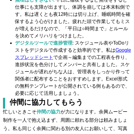
仕事にも支障が出ますし、体調を崩しては本末転倒で
す。私は遅くとも夜12時には切り上げ、睡眠時間を確
保するよう心がけました。疲れた頭で作業してもミス
が増えるだけなので、「平日は○時間まで」とルール
を決めてメリハリをつけました。
デジタルツールで進捗管理
: スケジュール表やToDoリ
ストをデジタルで作成すると効率的です。私は
Google
スプレッドシート
で企画～編集までの工程表を作り、
進捗状況を色分けしてメンバーと共有しました。スケ
ジュールが遅れがちな人は、管理表をしっかり作って
関係者に配布することをおすすめします。Excel形式
の無料テンプレートが公開されている例もあるので、
必要に応じて活用しましょう。
仲間に協力してもらう
忙しいときこそ
仲間の協力
が力になります。余興ムービー
制作を一人で抱え込まず、周囲に頼れる部分は頼みましょ
う。私も同じく余興に関わる別の友人にお願いして、写真