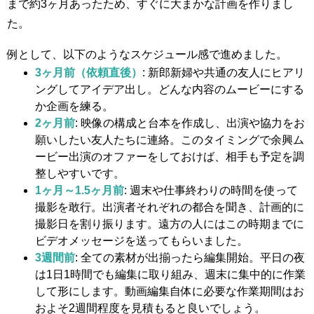
まで約3ヶ月あったため、すぐに大まかな計画を作りまし
た。
例として、以下のようなスケジュール感で進めました。
3ヶ月前（依頼直後）
: 新郎新婦や共通の友人にヒアリ
ングしてアイデア出し。どんな内容のムービーにする
か企画を練る。
2ヶ月前
: 映像の構成と台本を作成し、出演や協力をお
願いしたい友人たちに連絡。このタイミングで余興ム
ービー出演のオファーをしておけば、相手も予定を調
整しやすいです。
1ヶ月～1.5ヶ月前
: 週末や仕事終わりの時間を使って
撮影を敢行。出演者それぞれの都合を聞き、計画的に
撮影日を割り振ります。遠方の人にはこの時期までに
ビデオメッセージを送ってもらいました。
3週間前
: 全ての素材が出揃ったら編集開始。平日の夜
は1日1時間でも編集に取り組み、週末に集中的に作業
して形にします。動画編集自体に必要な作業期間はお
およそ2週間程度を見積もると良いでしょう。