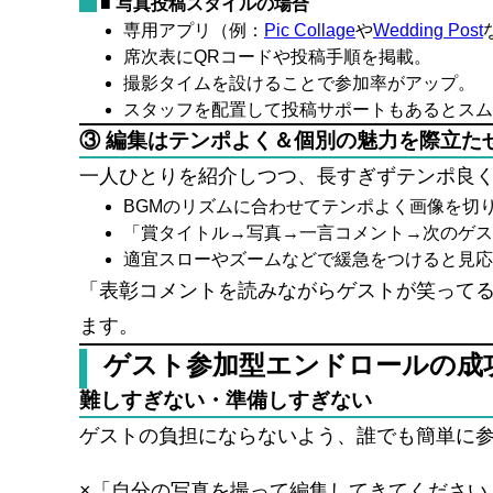
■ 写真投稿スタイルの場合
専用アプリ（例：
Pic Collage
や
Wedding Post
席次表にQRコードや投稿手順を掲載。
撮影タイムを設けることで参加率がアップ。
スタッフを配置して投稿サポートもあるとスム
③ 編集はテンポよく＆個別の魅力を際立た
一人ひとりを紹介しつつ、長すぎずテンポ良
BGMのリズムに合わせてテンポよく画像を切
「賞タイトル→写真→一言コメント→次のゲス
適宜スローやズームなどで緩急をつけると見応
「表彰コメントを読みながらゲストが笑って
ます。
ゲスト参加型エンドロールの成
難しすぎない・準備しすぎない
ゲストの負担にならないよう、誰でも簡単に
×「自分の写真を撮って編集してきてください