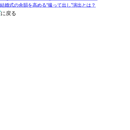
結婚式の余韻を高める“撮って出し”演出とは？
ズ
に戻る