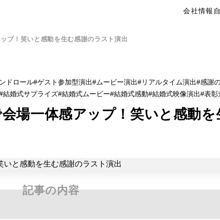
会社情報
アップ！笑いと感動を生む感謝のラスト演出
ンドロール
ゲスト参加型演出
ムービー演出
リアルタイム演出
感謝
結婚式サプライズ
結婚式ムービー
結婚式感動
結婚式映像演出
表彰
で会場一体感アップ！笑いと感動を
記事の内容