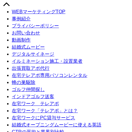
WEBマーケティングTOP
事例紹介
プライバシーポリシー
お問い合わせ
動画制作
結婚式ムービー
デジタルサイネージ
イルミネーション施工・設置業者
出張買取アポ代行
在宅テレアポ専用パソコンレンタル
蜂の巣駆除
ゴルフ仲間探し
インドアゴルフ送客
在宅ワーク テレアポ
在宅ワーク「テレアポ」とは？
在宅ワークにPC貸与サービス
結婚式オープニングムービーに使える英語
CTRの平均と業界別比較