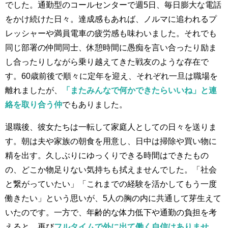
でした。通勤型のコールセンターで週5日、毎日膨大な電話
をかけ続けた日々。達成感もあれば、ノルマに追われるプ
レッシャーや満員電車の疲労感も味わいました。それでも
同じ部署の仲間同士、休憩時間に愚痴を言い合ったり励ま
し合ったりしながら乗り越えてきた戦友のような存在で
す。60歳前後で順々に定年を迎え、それぞれ一旦は職場を
離れましたが、
「またみんなで何かできたらいいね」と連
絡を取り合う仲
でもありました。
退職後、彼女たちは一転して家庭人としての日々を送りま
す。朝は夫や家族の朝食を用意し、日中は掃除や買い物に
精を出す。久しぶりにゆっくりできる時間はできたもの
の、どこか物足りない気持ちも拭えませんでした。「社会
と繋がっていたい」「これまでの経験を活かしてもう一度
働きたい」という思いが、5人の胸の内に共通して芽生えて
いたのです。一方で、年齢的な体力低下や通勤の負担を考
えると、再び
フルタイムで外に出て働く自信はありませ