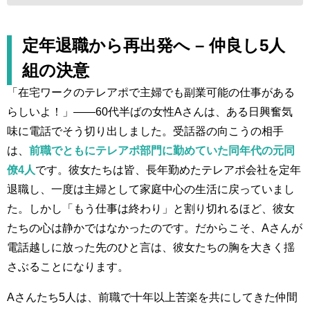
定年退職から再出発へ – 仲良し5人
組の決意
「在宅ワークのテレアポで主婦でも副業可能の仕事がある
らしいよ！」——60代半ばの女性Aさんは、ある日興奮気
味に電話でそう切り出しました。受話器の向こうの相手
は、
前職でともにテレアポ部門に勤めていた同年代の元同
僚4人
です。彼女たちは皆、長年勤めたテレアポ会社を定年
退職し、一度は主婦として家庭中心の生活に戻っていまし
た。しかし「もう仕事は終わり」と割り切れるほど、彼女
たちの心は静かではなかったのです。だからこそ、Aさんが
電話越しに放った先のひと言は、彼女たちの胸を大きく揺
さぶることになります。
Aさんたち5人は、前職で十年以上苦楽を共にしてきた仲間