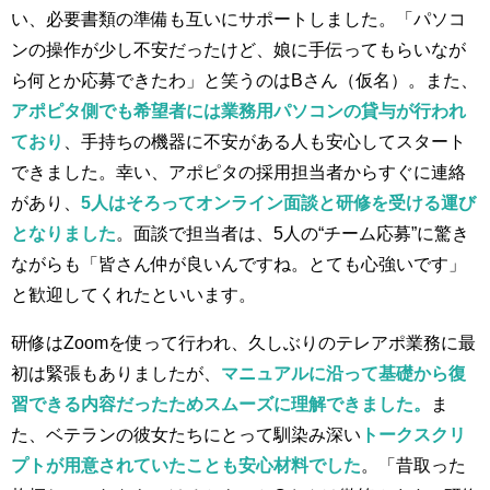
い、必要書類の準備も互いにサポートしました。「パソコ
ンの操作が少し不安だったけど、娘に手伝ってもらいなが
ら何とか応募できたわ」と笑うのはBさん（仮名）。また、
アポピタ側でも希望者には業務用パソコンの貸与が行われ
ており
、手持ちの機器に不安がある人も安心してスタート
できました。幸い、アポピタの採用担当者からすぐに連絡
があり、
5人はそろってオンライン面談と研修を受ける運び
となりました
。面談で担当者は、5人の“チーム応募”に驚き
ながらも「皆さん仲が良いんですね。とても心強いです」
と歓迎してくれたといいます。
研修はZoomを使って行われ、久しぶりのテレアポ業務に最
初は緊張もありましたが、
マニュアルに沿って基礎から復
習できる内容だったためスムーズに理解できました。
ま
た、ベテランの彼女たちにとって馴染み深い
トークスクリ
プトが用意されていたことも安心材料でした
。「昔取った