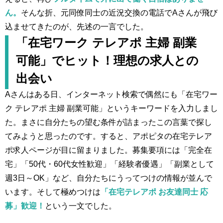
ん。
そんな折、元同僚同士の近況交換の電話でAさんが飛び
込ませてきたのが、先述の一言でした。
「在宅ワーク テレアポ 主婦 副業
可能」でヒット！理想の求人との
出会い
Aさんはある日、インターネット検索で偶然にも「在宅ワー
ク テレアポ 主婦 副業可能」というキーワードを入力しまし
た。まさに自分たちの望む条件が詰まったこの言葉で探し
てみようと思ったのです。すると、アポピタの在宅テレア
ポ求人ページが目に留まりました。募集要項には「完全在
宅」「50代・60代女性歓迎」「経験者優遇」「副業として
週3日～OK」など、自分たちにうってつけの情報が並んで
います。そして極めつけは
「在宅テレアポ お友達同士 応
募」歓迎！
という一文でした。