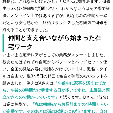
杵柄ね。これならいけるかも」とCさんは微笑みます。研修
中も5人は積極的に質問し合い、わからない点はその場で解
決。オンライン上ではありますが、顔なじみの仲間が一緒
だという安心感から、終始リラックスした雰囲気で研修を
終えることができました。
仲間と支え合いながら始まった在
宅ワーク
いよいよ在宅テレアポとしての業務がスタートしました。
彼女たちはそれぞれ自宅からパソコンとヘッドセットを使
い、全国の見込み客に電話をかけていきます。勤務スタイ
ルは自由で、週3〜5日の範囲で各自が無理のないシフトを
組みました。例えばAさんは
「午前中に家事を済ませてか
ら、午後の3時間だけ稼働する日が多いですね。主婦業と両
立できるので助かっています」
と語ります。Dさん（仮名）
は逆に朝型で、
「私は朝9時からお昼前までの4時間くらい
が定番です。そのあとは孫のお迎えにも行けますし、自分