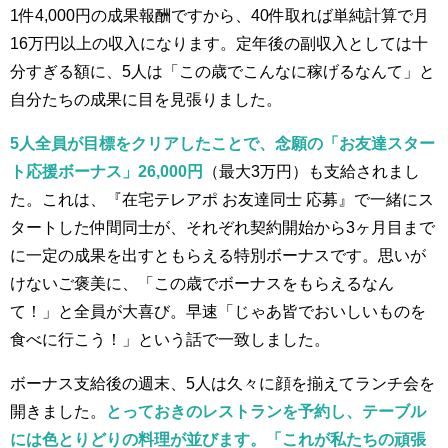
1件4,000円の成果報酬ですから、40件取れば単純計算で月
16万円以上の収入になります。定年後の副収入としては十
分すぎる額に、5人は「この歳でこんなに稼げるなんて」と
自分たちの成果に目を見張りました。
5人全員が目標をクリアしたことで、念願の「お友達スター
ト応援ボーナス」26,000円
（最大3万円）も支給されまし
た。これは、『在宅テレアポ お友達同士 応募』で一緒にス
タートした仲間同士が、それぞれ契約開始から3ヶ月目まで
に一定の成果を出すともらえる特別ボーナスです。思いが
けないご褒美に、「この歳でボーナスをもらえるなん
て！」と全員が大喜び。早速「じゃあ皆でおいしいものを
食べに行こう！」という話で一致しました。
ボーナス支給後の週末、5人は久々に顔を揃えてランチ会を
開きました。
とっておきのレストランを予約し、テーブル
には色とりどりの料理が並びます。「これが私たちの頑張