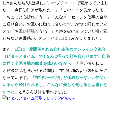
しAさんたち5人は常にグループチャットで繋がっていまし
た。「今日◯件アポ取れた！」「このトーク良かったよ」
「ちょっと心折れそう…」そんなメッセージを仕事の合間
に送り合い、お互いに励まし合います。かつて同じオフィ
スで「お互い頑張ろうね！」と声を掛け合っていた頃と変
わらない連帯感が、オンライン上によみがえりました。
また、
1日に一度開催される会社主催のオンライン交流会
（ピタッとタイム）でも5人は揃って顔を合わせます
。
自宅
に届く全国各地の銘菓を味わいながら
、「最近孫がね…」
と雑談に花を咲かせる時間は、在宅勤務のよい気分転換に
なっています。
「在宅ワークだけど孤独じゃない。仲間が
いるから続けられるし、こんなに楽しく働けるとは思わな
かった」
とBさんは目を細めました。