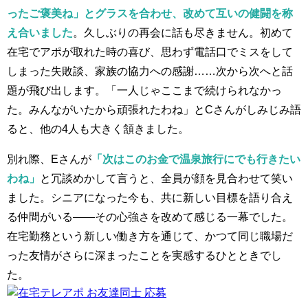
ったご褒美ね」とグラスを合わせ、改めて互いの健闘を称
え合いました
。久しぶりの再会に話も尽きません。初めて
在宅でアポが取れた時の喜び、思わず電話口でミスをして
しまった失敗談、家族の協力への感謝……次から次へと話
題が飛び出します。「一人じゃここまで続けられなかっ
た。みんながいたから頑張れたわね」とCさんがしみじみ語
ると、他の4人も大きく頷きました。
別れ際、Eさんが
「次はこのお金で温泉旅行にでも行きたい
わね」
と冗談めかして言うと、全員が顔を見合わせて笑い
ました。シニアになった今も、共に新しい目標を語り合え
る仲間がいる——その心強さを改めて感じる一幕でした。
在宅勤務という新しい働き方を通じて、かつて同じ職場だ
った友情がさらに深まったことを実感するひとときでし
た。