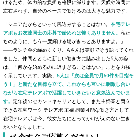
けるため、体力的な負担も格段に減ります。天候や時間に
左右されず、自分のペースで働けるのは大きな魅力です。
「シニアだからといって尻込みすることはない。
在宅テレ
アポもお友達同士の応募で始めれば怖くありません。
私た
ちのように、もう一度輝ける場がきっとありますよ。」
——ランチ会の締めくくり、Aさんは笑顔でそう語ってくれ
ました。仲間とともに新しい働き方に踏み出した5人の姿
は、「何かを始めるのに遅すぎることはない」ことを力強
く示しています。実際、
5人は「次は全員で月50件を目指そ
う！」と新たな目標を立て、これからも互いに刺激し合い
ながら在宅テレアポで活躍していきたいと意気込んでいま
す。
定年後のセカンドキャリアとして、また主婦業と両立
できる在宅ワーク テレアポ 主婦 副業可能な働き方として、
在宅テレアポは今、彼女たちにとってかけがえのない生き
がいとなりました。
✅ 今すぐご応募ください！