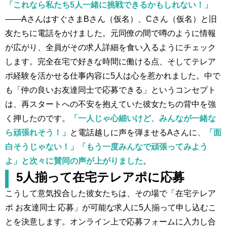
「これなら私たち5人一緒に挑戦できるかもしれない！」
——AさんはすぐさまBさん（仮名）、Cさん（仮名）と旧
友たちに電話をかけました。元同僚の間で噂のように情報
が広がり、全員がその求人詳細を食い入るようにチェック
します。完全在宅で好きな時間に働ける点、そしてテレア
ポ経験を活かせる仕事内容に5人は心を惹かれました。中で
も「仲の良いお友達同士で応募できる」というコンセプト
は、再スタートへの不安を抱えていた彼女たちの背中を強
く押したのです。
「一人じゃ心細いけど、みんなが一緒な
ら頑張れそう！」
と電話越しに声を弾ませるAさんに
、「面
白そうじゃない！」「もう一度みんなで頑張ってみよう
よ」と次々に賛同の声が上がりました
。
5人揃って在宅テレアポに応募
こうして意気投合した彼女たちは、その場で「在宅テレア
ポ お友達同士 応募」が可能な求人に5人揃って申し込むこ
とを決意します。オンライン上で応募フォームに入力し合