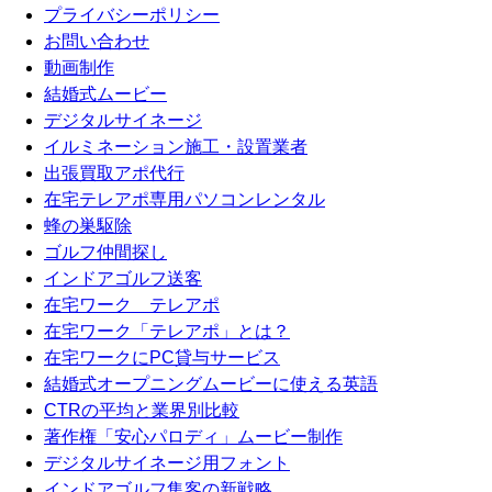
プライバシーポリシー
お問い合わせ
動画制作
結婚式ムービー
デジタルサイネージ
イルミネーション施工・設置業者
出張買取アポ代行
在宅テレアポ専用パソコンレンタル
蜂の巣駆除
ゴルフ仲間探し
インドアゴルフ送客
在宅ワーク テレアポ
在宅ワーク「テレアポ」とは？
在宅ワークにPC貸与サービス
結婚式オープニングムービーに使える英語
CTRの平均と業界別比較
著作権「安心パロディ」ムービー制作
デジタルサイネージ用フォント
インドアゴルフ集客の新戦略