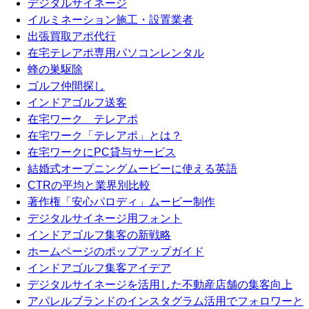
デジタルサイネージ
イルミネーション施工・設置業者
出張買取アポ代行
在宅テレアポ専用パソコンレンタル
蜂の巣駆除
ゴルフ仲間探し
インドアゴルフ送客
在宅ワーク テレアポ
在宅ワーク「テレアポ」とは？
在宅ワークにPC貸与サービス
結婚式オープニングムービーに使える英語
CTRの平均と業界別比較
著作権「安心パロディ」ムービー制作
デジタルサイネージ用フォント
インドアゴルフ集客の新戦略
ホームページのポップアップガイド
インドアゴルフ集客アイデア
デジタルサイネージを活用した不動産店舗の集客向上
アパレルブランドのインスタグラム活用でフォロワーと