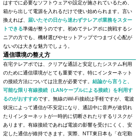
はすでに必要なソフトウェアや設定が施されているため、
箱から出して電源を入れるだけで使い始められます。言い
換えれば、
届いたその日から迷わずテレアポ業務をスター
トできる
準備が整うのです。初めてテレアポに挑戦するシ
ニアの方でも、機材選びやセットアップでつまづく心配が
ないのは大きな魅力でしょう。
通信環境の整え方
在宅テレアポでは、クリアな通話と安定したシステム利用
のために通信環境がとても重要です。特にインターネット
の接続方法については注意が必要です。
結論から言うと、
可能な限り有線接続（LANケーブルによる接続）を利用す
るのがおすすめ
です。無線のWi-Fi接続は手軽ですが、電波
状況によって通信が不安定になり、通話中に音声が途切れ
たりインターネットが一時的に切断されたりするリスクが
あります。有線接続であれば電波の影響を受けにくく、安
定した通信が維持できます。実際、NTT東日本も「在宅勤