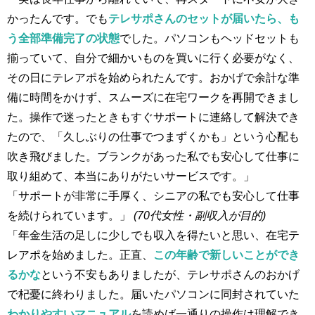
かったんです。でも
テレサポさんのセットが届いたら、も
う全部準備完了の状態
でした。パソコンもヘッドセットも
揃っていて、自分で細かいものを買いに行く必要がなく、
その日にテレアポを始められたんです。おかげで余計な準
備に時間をかけず、スムーズに在宅ワークを再開できまし
た。操作で迷ったときもすぐサポートに連絡して解決でき
たので、「久しぶりの仕事でつまずくかも」という心配も
吹き飛びました。ブランクがあった私でも安心して仕事に
取り組めて、本当にありがたいサービスです。」
「サポートが非常に手厚く、シニアの私でも安心して仕事
を続けられています。」
(70代女性・副収入が目的)
「年金生活の足しに少しでも収入を得たいと思い、在宅テ
レアポを始めました。正直、
この年齢で新しいことができ
るかな
という不安もありましたが、テレサポさんのおかげ
で杞憂に終わりました。届いたパソコンに同封されていた
わかりやすいマニュアル
を読めば一通りの操作は理解でき