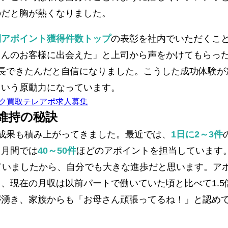
のだと胸が熱くなりました。
間アポイント獲得件数トップ
の表彰を社内でいただくこ
さんのお客様に出会えた」と上司から声をかけてもらっ
長できたんだと自信になりました。こうした成功体験が
という原動力になっています。
維持の秘訣
成果も積み上がってきました。最近では、
1日に2～3件
、月間では
40～50件
ほどのアポイントを担当しています
ていましたから、自分でも大きな進歩だと思います。ア
、現在の月収は以前パートで働いていた頃と比べて1.5
が湧き、家族からも「お母さん頑張ってるね！」と認め