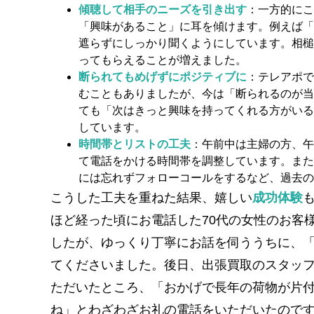
傾聴して相手のニーズを引き出す
：一方的にこ
「興味があること」に耳を傾けます。例えば「
遮らずにしっかり聞くようにしています。相槌
ってもらえることが増えました。
断られてもめげずにポジティブに
：テレアポで
むこともありましたが、今は「断られるのが当
ても「次はきっと興味を持ってくれる方がいる
しています。
時間帯とリストの工夫
：午前中は主婦の方、午
て電話をかける時間帯を調整しています。また
には忘れずフォローコールをするなど、過去の
こうした工夫を重ねた結果、嬉しい
成功体験
ほど経った頃にお電話した70代の女性のお客
したが、ゆっくり丁寧にお話を伺ううちに、
てくださいました。後日、出張買取のスタッ
ただいたところ、「おかげで長年の荷物が片
ね」とわざわざお礼の電話をいただいたので