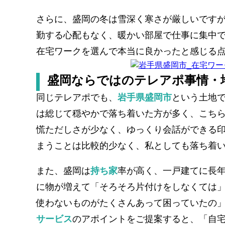
さらに、盛岡の冬は雪深く寒さが厳しいです
勤する心配もなく、暖かい部屋で仕事に集中
在宅ワークを選んで本当に良かったと感じる
盛岡ならではのテレアポ事情・
同じテレアポでも、
岩手県盛岡市
という土地
は総じて穏やかで落ち着いた方が多く、こち
慌ただしさが少なく、ゆっくり会話ができる
まうことは比較的少なく、私としても落ち着
また、盛岡は
持ち家
率が高く、一戸建てに長
に物が増えて「そろそろ片付けをしなくては
使わないものがたくさんあって困っていたの
サービス
のアポイントをご提案すると、「自