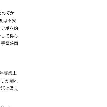
始めてか
初は不安
レアポを始
そして得ら
岩手県盛岡
年専業主
し手が離れ
生活に備え