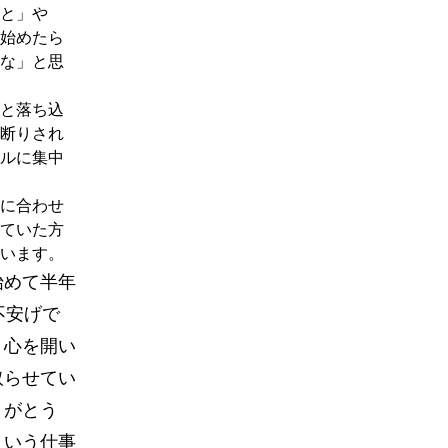
と」や
始めたら
な」と思
と落ち込
断りされ
ルに集中
に合わせ
ていた方
います。
始めて半年
不安げで
と心を開い
取らせてい
りがとう
という仕事