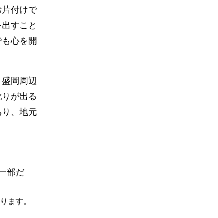
お片付けで
を出すこと
でも心を開
。盛岡周辺
訛りが出る
あり、地元
一部だ
ります。