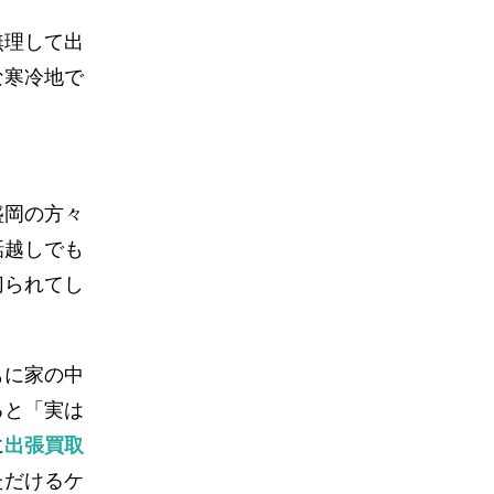
無理して出
な寒冷地で
盛岡の方々
話越しでも
切られてし
もに家の中
ると「実は
に
出張買取
ただけるケ