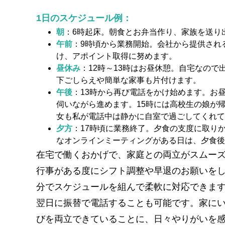
1日のスケジュール例：
朝
：6時起床。朝食とお弁当作り、家族を送り
午前
：9時頃から業務開始。会社から提供され
け、アポイント取得に努めます。
昼休み
：12時～13時はお昼休憩。自宅なの
下ごしらえや簡単な家事も片付けます。
午後
：13時から再び電話をかけ始めます。お
伺いながら進めます。15時には高校生の娘が
女も私が電話中は静かに自室で過ごしてくれて
夕方
：17時頃に業務終了。夕食の支度に取り
なオンラインミーティングがある日は、夕食後
在宅で働くおかげで、家庭との両立がスムー
行事がある度にシフト調整や早退のお願いを
分でスケジュールを組んで柔軟に対応できま
翌日に振替で電話することも可能です。家に
びを両立できていることに、日々やりがいを