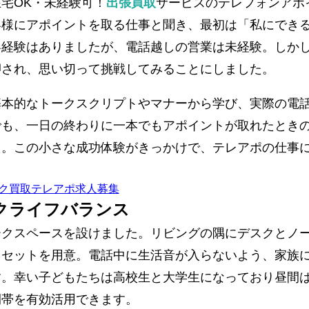
宅OK・未経験可！
出張買取
サービスのテレフォンアポ
客様にアポイントを取る仕事と聞き、最初は「私にでき
客経験はありましたが、電話越しの営業は未経験。しか
押され、思い切って挑戦してみることにしました。
基本的なトークスクリプトやマナーから学び、実際の電
でも、一日の終わりに一本でもアポイントが取れたとき
た。この小さな成功体験がきっかけで、テレアポの仕事
クライフバランス
ークスペースを設けました。リビングの隅にデスクとノ
ドセットを用意。電話中に生活音が入らないよう、家族
す。幸い子どもたちは高校生と大学生になっており昼間
間帯を有効活用できます。