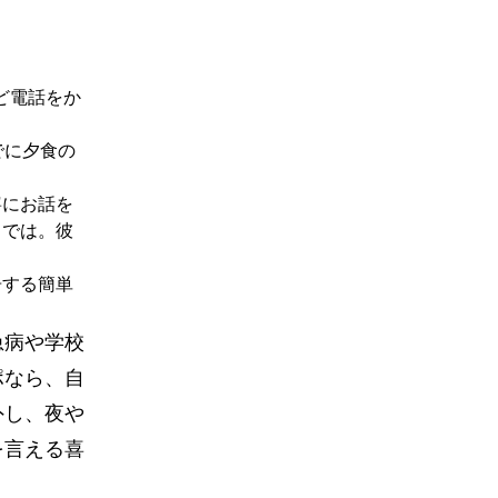
ど電話をか
でに夕食の
寧にお話を
らでは。彼
。
告する簡単
急病や学校
ポなら、自
外し、夜や
を言える喜