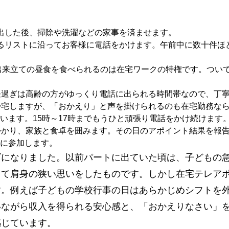
出した後、掃除や洗濯などの家事を済ませます。
るリストに沿ってお客様に電話をかけます。午前中に数十件ほ
で出来立ての昼食を食べられるのは在宅ワークの特権です。つい
昼過ぎは高齢の方がゆっくり電話に出られる時間帯なので、丁
帰宅しますが、「おかえり」と声を掛けられるのも在宅勤務な
います。15時～17時までもうひと頑張り電話をかけ続けます
かかり、家族と食卓を囲みます。その日のアポイント結果を報
に参加します。
ズになりました。以前パートに出ていた頃は、子どもの
して肩身の狭い思いをしたものです。しかし在宅テレア
す。例えば子どもの学校行事の日はあらかじめシフトを
いながら収入を得られる安心感と、「おかえりなさい」
感じています。