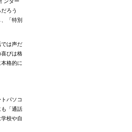
インター
るだろう
し、「特別
話では声だ
の喜びは格
に本格的に
ートパソコ
にも「通話
は学校や自