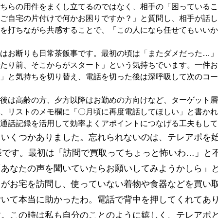
ちらの用件をまくし立てるのではなく、相手の「困っているこ
ご自宅の片付けで何かお困りですか？」と質問し、相手が話し
を打ちながら共感することで、「この人になら任せてもいいか
はお断りも日常茶飯事です。最初の頃は「またダメだった…」
たり前、そこからがスタート」という気持ちでいます。一件お
」と気持ちを切り替え、電話を切った後は深呼吸して次のコー
後は高齢の方、夕方以降はお勤めの方向けなど、ターゲット層
、リストのメモ欄に「〇月頃に再度電話してほしい」と書かれ
通話記録を活用して効率よくアポイントにつなげる工夫もして
もいくつかありました。忘れられないのは、テレアポを
様です。最初は「訪問で買取ってちょっと怖いわ…」と
「あなたの声を聞いていたらお願いしてみようかしら」
フがお宅を訪問し、使っていない着物や食器などを買い
付いて本当に助かったわ。電話で背中を押してくれてあ
す。この時は私も自分のことのように嬉しく、テレアポ