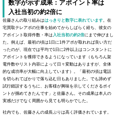
数字が示す成果：アポイント率は
入社当初の約2倍に
佐藤さんの取り組みは
はっきりと数字に表れています
。在
宅買取テレアポの仕事を始めてからしばらく経ち、彼女の
アポイント取得件数・率は
入社当初の約2倍
にまで伸びまし
た。例えば、最初の頃は1日に1件アポが取れれば良い方だ
ったのが、現在では平均で1日に2件以上はコンスタントに
アポイントを獲得できるようになっています（もちろん架
電件数やリスト内容によって日々変動はありますが、全体
的な成功率が大幅に向上しています）。「最初の頃は電話
を切られてばかりで落ち込む日もありました。でも諦めず
試行錯誤するうちに、お客様が興味を示してくださるポイ
ントが掴めてきたんです」と佐藤さん。その成果は本人の
実感だけでなく周囲から見ても明らかでした。
社内でも、佐藤さんの成長ぶりは高く評価されています。