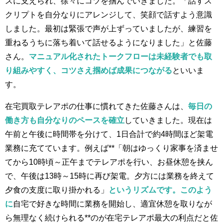
スに支えられ、徐々にコツを掴んでいきました。「話すス
クリプトを自分なりにアレンジして、笑顔で話すよう意識
しました。最初は緊張で声が上ずっていましたが、練習を
重ねるうちに落ち着いて話せるようになりました」と佐藤
さん。
マニュアル化されたトークフローは未経験者でも取
り組みやすく、コツさえ掴めば成果につながる
といいま
す。
在宅買取テレアポの仕事に慣れてきた佐藤さんは、
毎日の
働き方も自分なりのペースを確立
していきました。現在は
午前と午後に時間帯を分けて、1日合計で約4時間ほど架電
業務に充てています。例えば**「朝はゆっくり家事を済ませ
てから10時頃～正午までテレアポを行い、お昼休憩を挟ん
で、午後は13時～15時に再び架電。夕方には業務を終えて
夕食の支度に取り掛かれる」
というリズムです。このよう
に
自宅で好きな時間に業務を開始し、適宜休憩を取りなが
ら無理なく続けられる**のが在宅テレアポ最大の利点だと佐