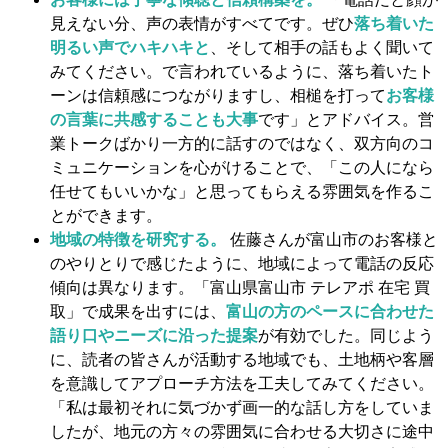
見えない分、声の表情がすべてです。ぜひ
落ち着いた
明るい声でハキハキと
、そして相手の話もよく聞いて
みてください。で言われているように、落ち着いたト
ーンは信頼感につながりますし、相槌を打って
お客様
の言葉に共感することも大事
です」とアドバイス。営
業トークばかり一方的に話すのではなく、双方向のコ
ミュニケーションを心がけることで、「この人になら
任せてもいいかな」と思ってもらえる雰囲気を作るこ
とができます。
地域の特徴を研究する。
佐藤さんが富山市のお客様と
のやりとりで感じたように、地域によって電話の反応
傾向は異なります。「富山県富山市 テレアポ 在宅 買
取」で成果を出すには、
富山の方のペースに合わせた
語り口やニーズに沿った提案
が有効でした。同じよう
に、読者の皆さんが活動する地域でも、土地柄や客層
を意識してアプローチ方法を工夫してみてください。
「私は最初それに気づかず画一的な話し方をしていま
したが、地元の方々の雰囲気に合わせる大切さに途中