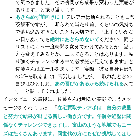
で気づきました。その瞬間から成果が変わった実感が
あります」と振り返ります。
あきらめず前向きに！
テレアポは断られることも日常
茶飯事ですが、「断られて当たり前」くらいの気持ち
で落ち込みすぎないことも大切です。「上手くいかな
い日があっても
絶対にあきらめないで
ください。同じ
リストにもう一度時間を変えてかけてみるとか、話し
方を変えてみるとか、工夫できることはあります。粘
り強くチャレンジする中で必ず光が見えてきます」と
佐藤さんはエールを送ります。実際、彼女自身も最初
の1件を取るまでに苦労しましたが、「取れたときの
喜びはひとしお。
あの喜びがあるから続けられる
んで
す」と語ってくれました。
インタビューの最後に、佐藤さんは明るい笑顔でこうメッ
セージをくれました。「
在宅買取テレアポは、自分の裁量
と努力で結果が出せる新しい働き方です。年齢や経歴に関
係なくチャレンジできますし、富山のような地域でもニー
ズはたくさんあります。同世代の方にもぜひ挑戦してほし