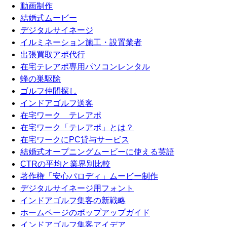
動画制作
結婚式ムービー
デジタルサイネージ
イルミネーション施工・設置業者
出張買取アポ代行
在宅テレアポ専用パソコンレンタル
蜂の巣駆除
ゴルフ仲間探し
インドアゴルフ送客
在宅ワーク テレアポ
在宅ワーク「テレアポ」とは？
在宅ワークにPC貸与サービス
結婚式オープニングムービーに使える英語
CTRの平均と業界別比較
著作権「安心パロディ」ムービー制作
デジタルサイネージ用フォント
インドアゴルフ集客の新戦略
ホームページのポップアップガイド
インドアゴルフ集客アイデア