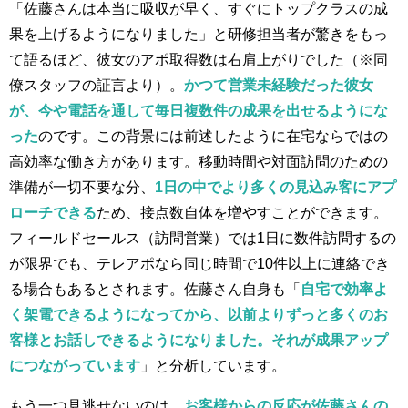
「佐藤さんは本当に吸収が早く、すぐにトップクラスの成
果を上げるようになりました」と研修担当者が驚きをもっ
て語るほど、彼女のアポ取得数は右肩上がりでした（※同
僚スタッフの証言より）。
かつて営業未経験だった彼女
が、今や電話を通して毎日複数件の成果を出せるようにな
った
のです。この背景には前述したように在宅ならではの
高効率な働き方があります。移動時間や対面訪問のための
準備が一切不要な分、
1日の中でより多くの見込み客にアプ
ローチできる
ため、接点数自体を増やすことができます。
フィールドセールス（訪問営業）では1日に数件訪問するの
が限界でも、テレアポなら同じ時間で10件以上に連絡でき
る場合もあるとされます。佐藤さん自身も「
自宅で効率よ
く架電できるようになってから、以前よりずっと多くのお
客様とお話しできるようになりました。それが成果アップ
につながっています
」と分析しています。
もう一つ見逃せないのは、
お客様からの反応が佐藤さんの