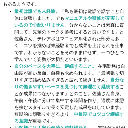
もあるようです。
最初は誰でも未経験。
「私も最初は電話で話すこと自
体に緊張しました。でも
マニュアルや研修が充実して
いるので心配いりません
。分からないことは素直に質
問して、先輩のトークを参考にすると良いですよ」と
佐藤さん。テレアポはマニュアル化された部分も多
く、コツを掴めば未経験者でも成果を上げられる仕事
です。わからないことをそのままにせず、一つひとつ
学んでいく姿勢が大切だといいます。
自分のペースを大事に、継続すること。
在宅勤務は自
由度が高い反面、自律も求められます。「最初張り切
りすぎて詰め込みすぎると疲れて続きません。
自分な
りの働きやすいペースを見つけて無理なく継続する
こ
とが成果につながります」とのこと。佐藤さん自身、
午前・午後に分けて集中する時間を作り、適度に休憩
を挟むスタイルで長く安定した成果を出しています。
短期的に頑張りすぎるより、
中長期でコツコツ継続す
る意識
が重要です。
お客様には丁寧な傾聴と信頼構築を。
「電話だと顔が