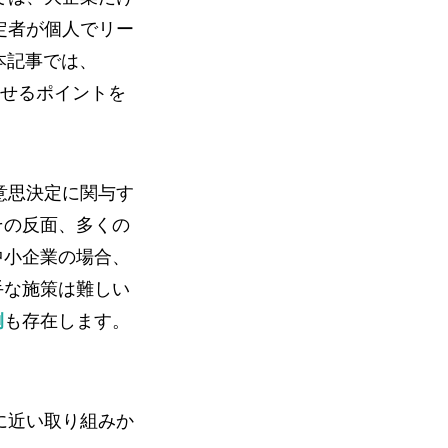
定者が個人でリー
本記事では、
かせるポイントを
意思決定に関与す
その反面、多くの
中小企業の場合、
手な施策は難しい
例
も存在します。
に近い取り組みか