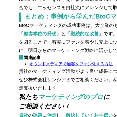
合でも、エッセンスを自社流にアレンジして
まとめ：事例から学んだBtoC
BtoCマーケティングの成功事例は、大企業
「
顧客本位の発想
」と「
継続的な改善
」です
を図ることで、着実にファンを増やし売上に
に、明日からのマーケティング戦略に活かし
関連記事
オウンドメディアで顧客をファン化する方法
貴社のマーケティング活動がより良い成果に
ぜひ株式会社シンシアまでご相談ください。私
走支援いたします。
私たち
マーケティング
の
プロ
に
ご相談ください！
貴社
の
課題
に
伴走
し、
解決していくお手伝い