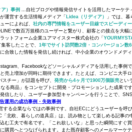
ィア）事例
…自社ブログや情報発信サイトを活用したマーケテ
が運営する生活情報メディア「
Lidea（リディア）
」では、暮
ューによれば、
社内の専門情報をユーザー目線でスピーディー
やLINEで数百万規模のユーザーと繋がり、顧客との接点を大幅
ラットフォーム企業ユアマイスター株式会社の「
YOURMYST
て集客したことで、
1年でサイト訪問数2倍・コンバージョン数6
ズに合致した情報を発信し続ければ、中小企業のオウンドメデ
やInstagram、Facebookなどソーシャルメディアを活用した事
と売上増加が同時に期待できます。たとえば、コンビニ大手ロ
「#バスチー」が話題を呼び、
発売から4ヶ月で1900万個販売
とい
くなる商品」をコンセプトに開発・プロモーションした成果で
発信したり、ユーザー参加型キャンペーンを行うことで、SN
広告運用の成功事例・失敗事例
営する企業ならではの事例です。自社ECにどうユーザーを呼
C「北欧、暮らしの道具店」は、読み物として楽しめる記事の
し込む工夫で有名です。「これ欲しいな」と思った瞬間にすぐ
に購買へとつなげられます。また既存顧客へのメールマーケティ