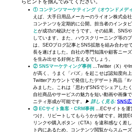
らヒントを掴んでみてください。
① コンテンツマーケティング（オウンドメデ
えば、大手日用品メーカーのライオン株式会社
コンテンツを定期的に公開。担当者のインタビ
と
が成功の秘訣だそうです。その結果、SNS
しています。また、ハウスクリーニング等のプ
は、SEOブログ記事とSNS拡散を組み合わせ
長を遂げました​。自社の専門知識や顧客ニー
を生み出せる好例と言えるでしょう。
② SNSマーケティング事例
…Twitter（X）
が高く、うまく「バズ」を起こせば認知度向上
Twitterアカウントで発信したデザート商品
みました。これは「思わずSNSでシェアした
自社商品やサービスの魅力を短い動画や画像で
ニティ形成が可能です。
▶
詳しく見る
:
SNS
③ ECサイト集客・CRM事例
…ECサイトを運
つけ、リピートしてもらうかが鍵です。雑貨E
リンクや購入ボタン（CTA）を違和感なく差
ト内にあるため、コンテンツ閲覧からスムーズ