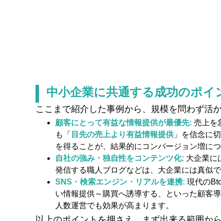
中小企業に共通する成功のポイ
ここまで紹介した事例から、規模を問わず活
顧客にとって有益な情報提供が最優先:
売上を
も「
目先の売上より有益情報提供
」を信念に切
を得ることが、結果的にコンバージョン増につ
自社の強み・独自性をコンテンツ化:
大企業に
発信する職人ブログなどは、大企業には真似で
SNS・検索エンジン・リアルを連携:
現代のB
い情報提供～購買へ誘導する、といった顧客導
人数運営でも効果が高まります。
以上のポイントを押さえ、まず出来る範囲か