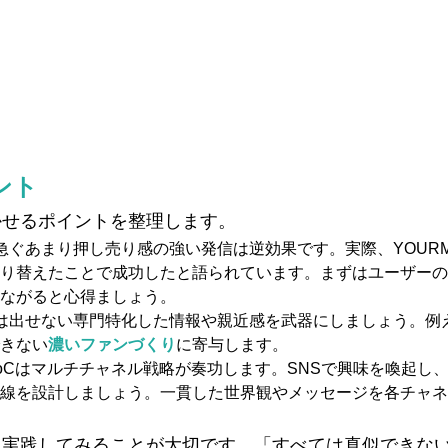
ント
かせるポイントを整理します。
急ぐあまり押し売り感の強い発信は逆効果です。実際、YOURM
り替えたことで成功したと語られています。まずはユーザーの
ながると心得ましょう。
は出せない専門特化した情報や親近感を武器にしましょう。例
きない
濃いファンづくり
に寄与します。
toCはマルチチャネル戦略が奏功します。SNSで興味を喚起し
線を設計しましょう。一貫した世界観やメッセージを各チャネ
ら実践してみることが大切です。「すべては真似できな