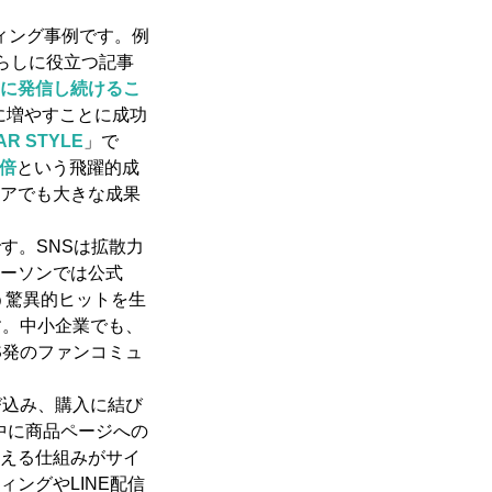
ィング事例です。例
らしに役立つ記事
に発信し続けるこ
に増やすことに成功
AR STYLE
」で
倍
という飛躍的成
ィアでも大きな成果
例です。SNSは拡散力
ーソンでは公式
う驚異的ヒットを生
す。中小企業でも、
S発のファンコミュ
び込み、購入に結び
中に商品ページへの
買える仕組みがサイ
ングやLINE配信