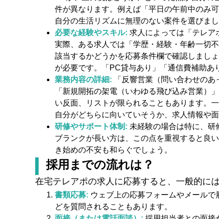
件が異なります。例えば「平日の午前中のみ可
自分の生活リズムに無理のない案件を選びまし
必要な経験やスキル:
求人によっては「テレア
実際、ある求人では「学歴・経験・年齢一切不
該当するかどうかを応募条件欄で確認しましょ
が必要です。「PC貸与あり」「通信費補助あ
業務内容の詳細:
「反響営業（問い合わせのあ
「新規開拓の架電（いわゆる飛び込み営業）」
い反面、リストが限られることもあります。一
自分がどちらに向いていそうか、求人情報や面
研修やサポート体制:
未経験の場合は特に、研
ブランクが長い方は、この点を重視すると良い
き始めの不安も和らぐでしょう。
採用までの流れは？
在宅テレアポの求人に応募すると、一般的に
書類応募:
ウェブ上の応募フォームやメールで
どを質問されることもあります。
面接（または電話面談）:
採用担当者との面接が