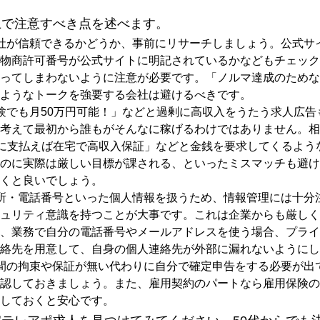
上で注意すべき点を述べます。
社が信頼できるかどうか、事前にリサーチしましょう。公式サ
物商許可番号が公式サイトに明記されているかなどもチェック
ってしまわないように注意が必要です。「ノルマ達成のためな
ようなトークを強要する会社は避けるべきです。
験でも月50万円可能！」などと過剰に高収入をうたう求人広告
考えて最初から誰もがそんなに稼げるわけではありません。相
に支払えば在宅で高収入保証」などと金銭を要求してくるよう
のに実際は厳しい目標が課される、といったミスマッチも避け
くと良いでしょう。
所・電話番号といった個人情報を扱うため、情報管理には十分
ュリティ意識を持つことが大事です。これは企業からも厳しく
、業務で自分の電話番号やメールアドレスを使う場合、プライ
絡先を用意して、自身の個人連絡先が外部に漏れないようにし
間の拘束や保証が無い代わりに自分で確定申告をする必要が出
認しておきましょう。また、雇用契約のパートなら雇用保険の
しておくと安心です。