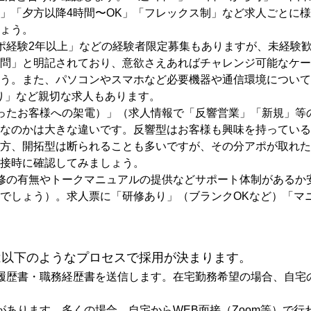
」「夕方以降4時間〜OK」「フレックス制」など求人ごとに
ょう。
ポ経験2年以上」などの経験者限定募集もありますが、未経験
問」と明記されており、意欲さえあればチャレンジ可能なケー
う。また、パソコンやスマホなど必要機器や通信環境について
り」など親切な求人もあります。
ったお客様への架電）」（求人情報で「反響営業」「新規」等
なのかは大きな違いです。反響型はお客様も興味を持っている
方、開拓型は断られることも多いですが、その分アポが取れた
接時に確認してみましょう。
修の有無やトークマニュアルの提供などサポート体制があるか
でしょう）。求人票に「研修あり」（ブランクOKなど）「マ
は以下のようなプロセスで採用が決まります。
履歴書・職務経歴書を送信します。在宅勤務希望の場合、自宅
あります。多くの場合、自宅からWEB面接（Zoom等）で行