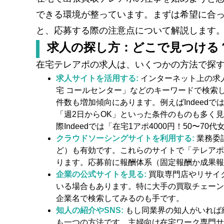
できる環境が整っています。まずは希望に合
と、応募する際の注意点について解説します
求人の探し方：どこで見つける
在宅テレアポの求人は、いくつかの方法で探
求人サイトを活用する:
インターネット上の求
宅 コールセンター」などのキーワードで検索
件数も増加傾向にあります。例えばIndeed
「週2日からOK」といった条件のものも多く
際Indeedでは「在宅1アポ4000円！50
クラウドソーシングサイトを利用する:
業務委
ど）も有効です。これらのサイトで「テレアポ
ります。応募前に報酬体系（固定報酬か成果報
企業の公式サイトを見る:
買取専門店やリサイ
いる場合もあります。特に大手の買取チェーン
企業名で検索してみるのも手です。
知人の紹介やSNS:
もし同業界の知人がいれば紹介
も一つの方法です。主婦向け在宅ワーク専門サ