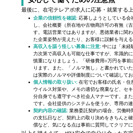
最後に、在宅テレアポ求人に応募・就業する
企業の信頼性を確認:
応募しようとしている会
し、会社概要（所在地や古物商許可の有無（古
す。電話営業ではありますが、悪徳業者に関わ
た企業姿勢が見えたり、お客様に誤解を与える
高収入を謳う怪しい募集に注意:
中には「未経
力次第で高収入も可能な仕事ですが、常識的に
慎重になりましょう。「研修費用○万円を事前
ります。また、「ノルマ無し」と書かれていた
は実際のノルマや評価制度について確認してお
個人情報の取り扱い:
在宅でお客様の氏名・住
ウイルス対策や、メモの適切な廃棄など、セキ
分自身でも遵守すべき社会人マナーです。また
です。会社提供のシステムを使うか、専用の連
契約内容の確認:
業務委託契約の場合、労働時
の支払日など、契約上の取り決めをきちんと確
償など、気になる点は事前に質問してクリアに