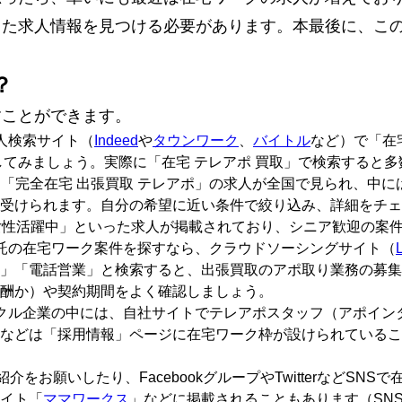
った求人情報を見つける必要があります。本最後に、こ
。
？
すことができます。
人検索サイト（
Indeed
や
タウンワーク
、
バイトル
など）で「在
してみましょう。実際に「在宅 テレアポ 買取」で検索すると
では「完全在宅 出張買取 テレアポ」の求人が全国で見られ、中に
見受けられます。自分の希望に近い条件で絞り込み、詳細をチ
〜70代女性活躍中」といった求人が掲載されており、シニア歓迎の
託の在宅ワーク案件を探すなら、クラウドソーシングサイト（
」「電話営業」と検索すると、出張買取のアポ取り業務の募集
酬か）や契約期間をよく確認しましょう。
クル企業の中には、自社サイトでテレアポスタッフ（アポイン
などは「採用情報」ページに在宅ワーク枠が設けられているこ
をお願いしたり、FacebookグループやTwitterなどSN
イト「
ママワークス
」などに掲載されることもあります（SN