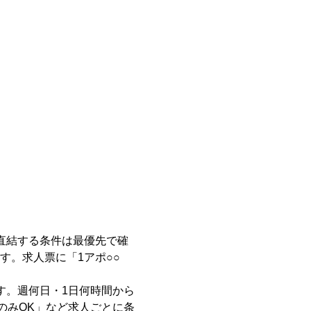
直結する条件は最優先で確
す。求人票に「1アポ○○
す。週何日・1日何時間から
のみOK」など求人ごとに条