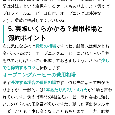
部は外注」という選択をするケースもありますよ（例えば
プロフィールムービーは自作、オープニングは外注な
ど）。柔軟に検討してくださいね。
5. 実際いくらかかる？費用相場と
節約ポイント
次に気になるのは
費用の相場
ですよね。結婚式は何かとお
金がかかるので、オープニングムービーにどれくらい予算
を見ておけばいいのか把握しておきましょう。さらに
少し
でも節約するコツ
も伝授します！
オープニングムービーの費用相場
まず
外注する場合の費用相場
です。依頼先によって幅があ
りますが、一般的には
1本あたり約2万～4万円
が相場と言わ
れています。例えば専門の結婚式ムービー制作会社に頼む
とこのくらいの価格帯が多いですね。凝った演出やフルオ
ーダーだともう少し高くなることもあります。一方、結婚