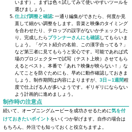
います）。まずは色々試してみて使いやすいツールを
選びましょう。
仕上げ調整と確認
: 一通り編集ができたら、何度か見
直して細かい調整をします。音楽と映像のタイミング
を合わせたり、テロップの誤字がないかチェックした
り。完成したら
プランナーさんにも確認
してもらいま
しょう。「ゲスト紹介の名前、この漢字合ってる？」
など第三者に見てもらうと安心です。可能であれば式
場のプロジェクターで試写（テスト上映）させてもら
えるとベスト。本番で「あれ？映像が映らない！」な
んてことを防ぐためにも、早めに動作確認しておきま
しょう。制作期間は内容によりますが、
3日～1週間
程
度で仕上げる人が多いようです。ギリギリにならない
よう計画的に進めましょう。
制作時の注意点
続いて、オープニングムービーを成功させるために
気を付
けておきたいポイント
をいくつか挙げます。自作の場合は
もちろん、外注でも知っておくと役立ちますよ。