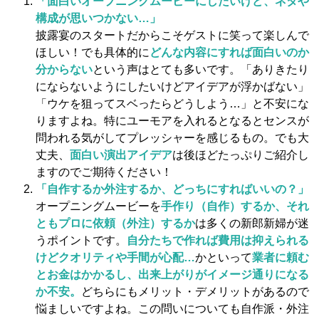
「面白いオープニングムービーにしたいけど、ネタや
構成が思いつかない…」
披露宴のスタートだからこそゲストに笑って楽しんで
ほしい！でも具体的に
どんな内容にすれば面白いのか
分からない
という声はとても多いです。「ありきたり
にならないようにしたいけどアイデアが浮かばない」
「ウケを狙ってスベったらどうしよう…」と不安にな
りますよね。特にユーモアを入れるとなるとセンスが
問われる気がしてプレッシャーを感じるもの。でも大
丈夫、
面白い演出アイデア
は後ほどたっぷりご紹介し
ますのでご期待ください！
「自作するか外注するか、どっちにすればいいの？」
オープニングムービーを
手作り（自作）するか、それ
ともプロに依頼（外注）するか
は多くの新郎新婦が迷
うポイントです。
自分たちで作れば費用は抑えられる
けどクオリティや手間が心配…
かといって
業者に頼む
とお金はかかるし、出来上がりがイメージ通りになる
か不安。
どちらにもメリット・デメリットがあるので
悩ましいですよね。この問いについても自作派・外注