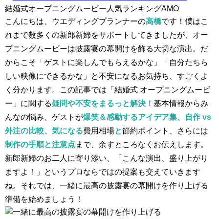
結婚式オープニングムービー人気ランキングAMO
こんにちは、ウエディングプランナーの
高橋
です！僕はこ
れまで数多くの新郎新婦をサポートしてきましたが、オー
プニングムービーは披露宴の幕開けを飾る大切な演出。だ
からこそ「ゲストに楽しんでもらえるかな」「自分たちら
しい映像にできるかな」と不安になるお気持ち、すごくよ
く分かります。この記事では「結婚式 オープニングムービ
ー」に関する
疑問や不安をまるっと解決！
基本情報からみ
んなの悩み、ゲストが
爆笑＆感動するアイデア集、自作 vs
外注の比較、気になる
費用相場
と
節約ポイント、さらには
制作の手順と注意点
まで、余すところなくお伝えします。
新郎新婦のお二人に寄り添い、「こんな演出、盛り上がり
ますよ！」というプロならではの提案も交えていきます
ね。それでは、一緒に最高の披露宴の幕開けを作り上げる
準備を始めましょう！