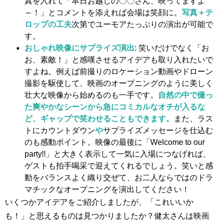
真を入れて「本日お越しの〇〇さん、映ってますよ
～！」とコメントを添えれば会場は笑顔に。
写真＋テ
ロップの工夫
次第でユーモアたっぷりの演出が可能で
す。
おしゃれ映像にサプライズ演出
: 笑いだけでなく「お
お、素敵！」と感嘆させるアイデアも取り入れたいで
すよね。例えば前撮りのロケーション動画やドローン
撮影を駆使して、映画のオープニングのように美しく
壮大な映像から始めるのも一手です。
自然の中で撮っ
た爽やかなシーンから急にコミカルなオチが入るな
ど、ギャップで笑わせることもできます。
また、ラス
トにカウントダウン
や
サプライズメッセージを仕込む
のも感動ポイント。映像の最後に「Welcome to our
party!!」と大きく表示して一気に入場につなげれば、
ゲストも拍手喝采で迎えてくれるでしょう。笑いと感
動をバランスよく織り交ぜて、お二人ならではのドラ
マチックなオープニングを演出してください！
いくつかアイデアをご紹介しましたが、「これいいか
も！」と思えるものは見つかりましたか？健太さんは映画