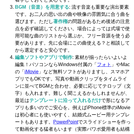
BGM（音楽）を用意する
: 流す音楽も重要な演出要素
です。お二人の思い出の曲や映像の雰囲気に合う曲を
選びます。ただし
著作権
の問題があるため後述の注意
点を必ず確認してください。場合によっては式場で使
用可能な曲のリストから選ぶか、フリー音源を使う必
要があります。先に会場にこの曲使える？と相談して
から選定すると安心です。
編集ソフトやアプリで制作
: 素材が揃ったらいよいよ
編集！パソコンならWindows付属の「
フォト
」やMac
の「
iMovie
」など無料ソフトがありますし、スマホア
プリでもOKです。写真や動画クリップをタイムライ
ンに並べてBGMと合わせ、必要に応じてテロップ（文
字）も入れます。難しく聞こえるかもしれませんが、
最近は
テンプレートに沿って入れるだけ
で形になるア
プリも多いのでご安心を。例えばiPhone標準のiMovie
は初心者にも使いやすく、結婚式ムービー用テンプレ
ートもあります。
PowerPoint
でスライドショーを作っ
て動画化する猛者もいます（実際パワポ愛用者も結構