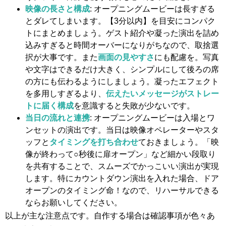
映像の長さと構成
: オープニングムービーは長すぎる
とダレてしまいます。【3分以内】を目安にコンパク
トにまとめましょう。ゲスト紹介や凝った演出を詰め
込みすぎると時間オーバーになりがちなので、取捨選
択が大事です。また
画面の見やすさ
にも配慮を。写真
や文字はできるだけ大きく、シンプルにして後ろの席
の方にも伝わるようにしましょう。凝ったエフェクト
を多用しすぎるより、
伝えたいメッセージがストレー
トに届く構成
を意識すると失敗が少ないです。
当日の流れと連携
: オープニングムービーは入場とワ
ンセットの演出です。当日は映像オペレーターやスタ
ッフと
タイミングを打ち合わせ
ておきましょう。「映
像が終わって○秒後に扉オープン」など細かい段取り
を共有することで、スムーズでかっこいい演出が実現
します。特にカウントダウン演出を入れた場合、ドア
オープンのタイミング命！なので、リハーサルできる
ならお願いしてください。
以上が主な注意点です。自作する場合は確認事項が色々あ