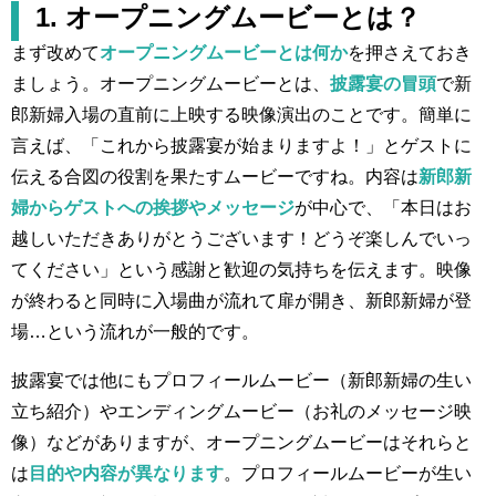
1. オープニングムービーとは？
まず改めて
オープニングムービーとは何か
を押さえておき
ましょう。オープニングムービーとは、
披露宴の冒頭
で新
郎新婦入場の直前に上映する映像演出のことです。簡単に
言えば、「これから披露宴が始まりますよ！」とゲストに
伝える合図の役割を果たすムービーですね。内容は
新郎新
婦からゲストへの挨拶やメッセージ
が中心で、「本日はお
越しいただきありがとうございます！どうぞ楽しんでいっ
てください」という感謝と歓迎の気持ちを伝えます。映像
が終わると同時に入場曲が流れて扉が開き、新郎新婦が登
場…という流れが一般的です。
披露宴では他にもプロフィールムービー（新郎新婦の生い
立ち紹介）やエンディングムービー（お礼のメッセージ映
像）などがありますが、オープニングムービーはそれらと
は
目的や内容が異なります
。プロフィールムービーが生い