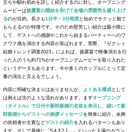
立ちや馴れ初めを詳しく紹介するのに対し、オープニング
ムービーは
披露宴の開始を告げて会場の雰囲気を盛り上げ
る
のが目的。長さも
1分半～3分程度
と短めでサクッと観て
もらえるのが特徴です。そのため堅苦しい紹介は最小限に
して、ゲストへの感謝やこれから始まるパーティーへのワ
クワク感を演出する内容が喜ばれます。実際、『ゼクシィ
結婚トレンド調査2023』によれば、披露宴で映像演出を行
った人のうち約71%がオープニングムービーを取り入れた
というデータもあります。今や多くのカップルにとって定
番の演出と言えるでしょう。
内容に明確な決まりはありませんが、
よくある構成
として
は例えば次のような流れがあります。まず
オープニング
（タイトル）で日付や新郎新婦の名前を表示し、続いて新
郎新婦からゲストへの挨拶メッセージ
を簡単に紹介。余興
の依頼者や主賓など
ゲストの紹介
を入れるパターンもあり
ます。そして最後に「5,4,3,2,1…」といった入場のカウン