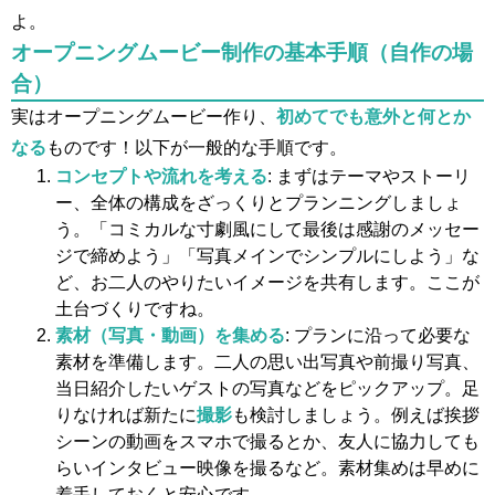
よ。
オープニングムービー制作の基本手順（自作の場
合）
実はオープニングムービー作り、
初めてでも意外と何とか
なる
ものです！以下が一般的な手順です。
コンセプトや流れを考える
: まずはテーマやストーリ
ー、全体の構成をざっくりとプランニングしましょ
う。「コミカルな寸劇風にして最後は感謝のメッセー
ジで締めよう」「写真メインでシンプルにしよう」な
ど、お二人のやりたいイメージを共有します。ここが
土台づくりですね。
素材（写真・動画）を集める
: プランに沿って必要な
素材を準備します。二人の思い出写真や前撮り写真、
当日紹介したいゲストの写真などをピックアップ。足
りなければ新たに
撮影
も検討しましょう。例えば挨拶
シーンの動画をスマホで撮るとか、友人に協力しても
らいインタビュー映像を撮るなど。素材集めは早めに
着手しておくと安心です。