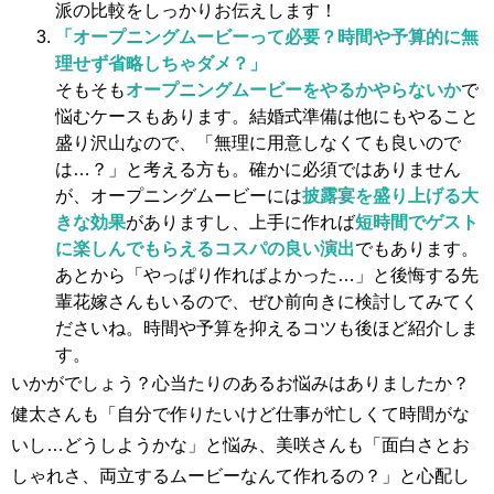
派の比較をしっかりお伝えします！
「オープニングムービーって必要？時間や予算的に無
理せず省略しちゃダメ？」
そもそも
オープニングムービーをやるかやらないか
で
悩むケースもあります。結婚式準備は他にもやること
盛り沢山なので、「無理に用意しなくても良いので
は…？」と考える方も。確かに必須ではありません
が、オープニングムービーには
披露宴を盛り上げる大
きな効果
がありますし、上手に作れば
短時間でゲスト
に楽しんでもらえるコスパの良い演出
でもあります。
あとから「やっぱり作ればよかった…」と後悔する先
輩花嫁さんもいるので、ぜひ前向きに検討してみてく
ださいね。時間や予算を抑えるコツも後ほど紹介しま
す。
いかがでしょう？心当たりのあるお悩みはありましたか？
健太さんも「自分で作りたいけど仕事が忙しくて時間がな
いし…どうしようかな」と悩み、美咲さんも「面白さとお
しゃれさ、両立するムービーなんて作れるの？」と心配し