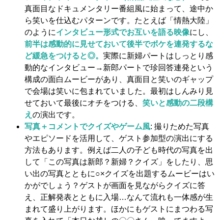
真面目なドキュメンタリー番組風に始まって、途中か
ら笑いを仕込むパターンです。たとえば「情熱大陸」
のように
インタビュー形式でお互いを語る映像
にし、
前半は感動的に見せておいて後半でボケを連発するな
ど緩急をつけると◎。
実際に新婦パートはしっとり感
動的なインタビュー→新郎パートで珍回答連発という
構成の面白ムービーがあり、真面目と笑いのギャップ
で会場は笑いに包まれていました。最初はしんみり見
せておいて最後にオチをつける、
笑いと感動の二段構
え
の演出です。
写真＋コメントでクイズやゲーム風
: 撮りためた写真
やエピソードを活用して、ゲスト参加型の演出にする
方法もあります。例えば二人の子ども時代の写真を出
して「この写真は新郎？新婦？クイズ」をしたり、思
い出の写真とともに○×クイズを出題するムービーはい
かがでしょう？ゲストが画面を見ながらクイズに答
え、正解発表とともに入場…なんて流れも一体感が生
まれて盛り上がります。ほかにもゲストにまつわる写