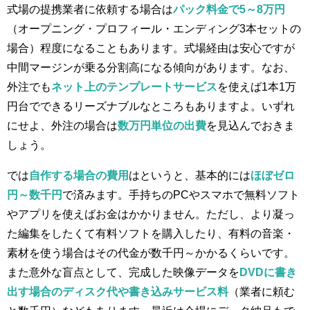
式場の提携業者に依頼する場合は
パック料金で5～8万円
（オープニング・プロフィール・エンディング3本セットの
場合）程度になることもあります。式場経由は安心ですが
中間マージンが乗る分割高になる傾向があります。なお、
外注でも
ネット上のテンプレートサービス
を使えば1本1万
円台でできるリーズナブルなところもありますよ。いずれ
にせよ、外注の場合は
数万円単位の出費
を見込んでおきま
しょう。
では
自作する場合の費用
はというと、基本的には
ほぼゼロ
円～数千円
で済みます。手持ちのPCやスマホで無料ソフト
やアプリを使えばお金はかかりません。ただし、より凝っ
た編集をしたくて有料ソフトを購入したり、有料の音楽・
素材を使う場合はその代金が数千円～かかるくらいです。
また意外な盲点として、完成した映像データを
DVDに書き
出す場合のディスク代や書き込みサービス料
（業者に頼む