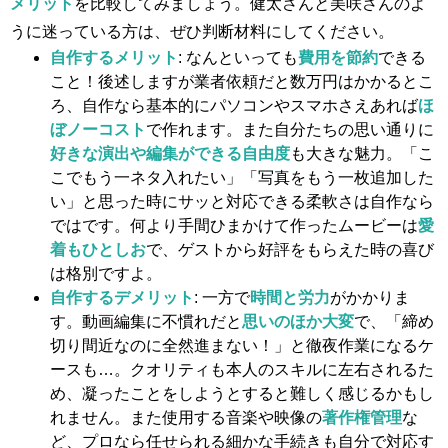
メリット
を比較してみましょう。健太さんと美咲さんのよ
うに迷っている方は、ぜひ判断材料にしてください。
自作するメリット
: なんといっても
費用を節約
できる
こと！後述しますが業者依頼だと数万円はかかるとこ
ろ、自作なら基本的にパソコンやスマホさえあれば
ほ
ぼノーコスト
で作れます。また自分たちの思い通りに
好きな演出や編集ができる自由度
も大きな魅力。「こ
こでもう一ネタ入れたい」「写真をもう一枚追加した
い」と思った時にサッと対応できる柔軟さは自作なら
ではです。何より手間ひまかけて作ったムービーは
愛
着もひとしお
で、ゲストから好評をもらえた時の喜び
は格別ですよ。
自作するデメリット
: 一方で
時間と労力
がかかりま
す。動画編集に不慣れだと
思いのほか大変
で、「締め
切り間近なのに全然進まない！」と徹夜作業になるケ
ースも…。クオリティも本人のスキルに左右されるた
め、凝ったことをしようとすると難しく感じるかもし
れません。また使用する音楽や映像の
著作権管理
な
ど、プロなら任せられる細かな手続きも自分で対応す