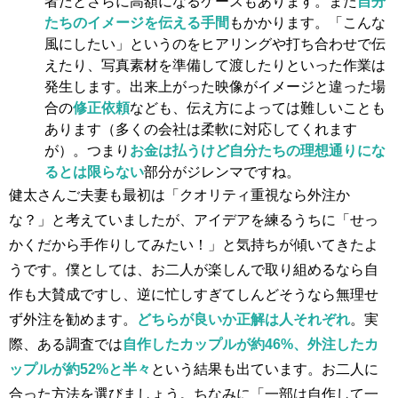
者だとさらに高額になるケースもあります。また
自分
たちのイメージを伝える手間
もかかります。「こんな
風にしたい」というのをヒアリングや打ち合わせで伝
えたり、写真素材を準備して渡したりといった作業は
発生します。出来上がった映像がイメージと違った場
合の
修正依頼
なども、伝え方によっては難しいことも
あります（多くの会社は柔軟に対応してくれます
が）。つまり
お金は払うけど自分たちの理想通りにな
るとは限らない
部分がジレンマですね。
健太さんご夫妻も最初は「クオリティ重視なら外注か
な？」と考えていましたが、アイデアを練るうちに「せっ
かくだから手作りしてみたい！」と気持ちが傾いてきたよ
うです。僕としては、お二人が楽しんで取り組めるなら自
作も大賛成ですし、逆に忙しすぎてしんどそうなら無理せ
ず外注を勧めます。
どちらが良いか正解は人それぞれ
。実
際、ある調査では
自作したカップルが約46%、外注したカ
ップルが約52%と半々
という結果も出ています。お二人に
合った方法を選びましょう。ちなみに「一部は自作して一