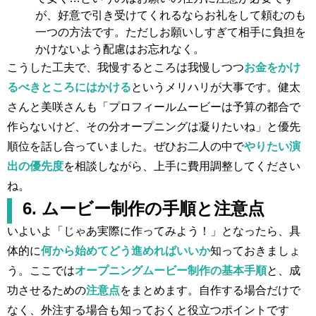
が、好意で引き受けてくれるならお礼をして頼むのも
一つの方法です。ただしお願いしすぎて相手に負担を
かけないよう配慮はお忘れなく。
こうした工夫で、我慢するところは我慢しつつ
お金をかけ
るべきところにはかける
というメリハリが大事です。健太
さんと美咲さんも「プロフィールムービーは予算の都合で
作らないけど、その分オープニングは凝りたいね」と優先
順位を話し合っていました。ぜひお二人の中で
やりたい演
出の優先度
を相談しながら、上手に費用調整してください
ね。
6. ムービー制作の手順と注意点
いよいよ「じゃあ実際に作ってみよう！」となったら、具
体的に
何から始めてどう進めればいいか
知っておきましょ
う。ここでは
オープニングムービー制作の基本手順
と、成
功させるための
注意点
をまとめます。自作する場合だけで
なく、外注する場合も知っておくと役立つポイントです