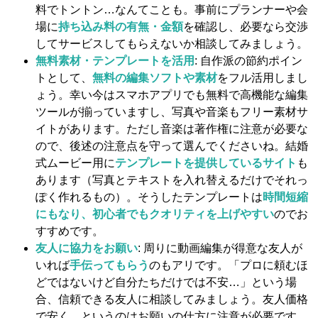
料でトントン…なんてことも。事前にプランナーや会
場に
持ち込み料の有無・金額
を確認し、必要なら交渉
してサービスしてもらえないか相談してみましょう。
無料素材・テンプレートを活用
: 自作派の節約ポイン
トとして、
無料の編集ソフトや素材
をフル活用しまし
ょう。幸い今はスマホアプリでも無料で高機能な編集
ツールが揃っていますし、写真や音楽もフリー素材サ
イトがあります。ただし音楽は著作権に注意が必要な
ので、後述の注意点を守って選んでくださいね。結婚
式ムービー用に
テンプレートを提供しているサイト
も
あります（写真とテキストを入れ替えるだけでそれっ
ぽく作れるもの）。そうしたテンプレートは
時間短縮
にもなり、初心者でもクオリティを上げやすい
のでお
すすめです。
友人に協力をお願い
: 周りに動画編集が得意な友人が
いれば
手伝ってもらう
のもアリです。「プロに頼むほ
どではないけど自分たちだけでは不安…」という場
合、信頼できる友人に相談してみましょう。友人価格
で安く…というのはお願いの仕方に注意が必要です