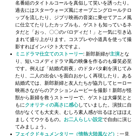
名番組のタイトルコールを真似して笑いを誘ったり。
過去にはスターウォーズ風にオープニングロールテロ
ップを流したり、ジブリ映画の音楽に乗せてアニメ風
に仕立てたりしたカップルも。ゲストも知っているネ
タだと「おっ、〇〇のパロディだ！」と一気に引き込
まれて盛り上がります。コスプレや小道具を使って撮
影すればインパクト大ですよ。
ミニドラマ仕立てのストーリー
: 新郎新婦が
主演
とな
り、短いコメディドラマ風の映像を作るのも爆笑必至
です。例えば「結婚式前夜」のドタバタ劇を演じてみ
たり、二人の出会いを面白おかしく再現したり。ある
結婚式では、新郎新婦と友人たちが協力してヒーロー
映画さながらのアクションムービーを撮影！新郎が怪
獣から新婦を救うストーリーで、ゲストは大爆笑とと
もに
クオリティの高さに感心
していました。演技に自
信がなくても大丈夫、むしろ素人感が出るほどほほえ
ましくてウケるもの。
お二人らしい設定
で自由に演じ
てみましょう。
フェイクドキュメンタリー（情熱大陸風など）
: 一見