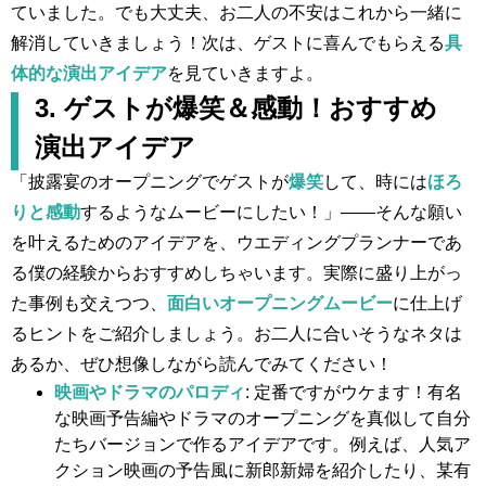
ていました。でも大丈夫、お二人の不安はこれから一緒に
解消していきましょう！次は、ゲストに喜んでもらえる
具
体的な演出アイデア
を見ていきますよ。
3. ゲストが爆笑＆感動！おすすめ
演出アイデア
「披露宴のオープニングでゲストが
爆笑
して、時には
ほろ
りと感動
するようなムービーにしたい！」――そんな願い
を叶えるためのアイデアを、ウエディングプランナーであ
る僕の経験からおすすめしちゃいます。実際に盛り上がっ
た事例も交えつつ、
面白いオープニングムービー
に仕上げ
るヒントをご紹介しましょう。お二人に合いそうなネタは
あるか、ぜひ想像しながら読んでみてください！
映画やドラマのパロディ
: 定番ですがウケます！有名
な映画予告編やドラマのオープニングを真似して自分
たちバージョンで作るアイデアです。例えば、人気ア
クション映画の予告風に新郎新婦を紹介したり、某有