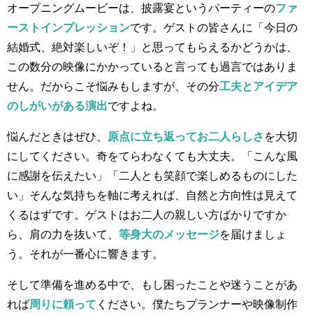
オープニングムービーは、披露宴というパーティーの
ファ
ーストインプレッション
です。ゲストの皆さんに「今日の
結婚式、絶対楽しいぞ！」と思ってもらえるかどうかは、
この数分の映像にかかっていると言っても過言ではありま
せん。だからこそ悩みもしますが、その分
工夫とアイデア
のしがいがある演出
ですよね。
悩んだときはぜひ、
原点に立ち返ってお二人らしさ
を大切
にしてください。奇をてらわなくても大丈夫。「こんな風
に感謝を伝えたい」「二人とも笑顔で楽しめるものにした
い」そんな気持ちを軸に考えれば、自然と方向性は見えて
くるはずです。ゲストはお二人の親しい方ばかりですか
ら、肩の力を抜いて、
等身大のメッセージ
を届けましょ
う。それが一番心に響きます。
そして準備を進める中で、もし困ったことや迷うことがあ
れば
周りに頼って
ください。僕たちプランナーや映像制作