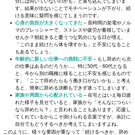
分には向いていないのかも」と落ち込んでしまいま
す。結果が出ないことでモチベーションが下がり、続
ける意味に疑問を感じてしまうのです。
心身の負担が大きくなってきた
– 長時間の架電やノル
マのプレッシャーで、ストレスや疲労が蓄積していま
せんか？朝起きると憂うつな気分になる日が増え、
「このまま続けたら体を壊すかも」と不安になること
もあるでしょう。
年齢的に新しい仕事への挑戦に不安
– もし辞めたら次
の仕事はあるのだろうか…。特に50代・60代となる
と、今から別の職種に移ることに不安を感じるもので
す。「ここで辞めたらもう働き口がないかも」と考え
ると、簡単に辞める決断もできず迷ってしまいます。
家族や周囲から心配されている
– 在宅とはいえ毎日疲
れた様子を見せていると、家族から「そんなにつらい
なら辞めたら？」と言われることもあります。応援し
てくれているからこそ掛けられる言葉ですが、余計に
自分でもどうするべきか考えてしまいますよね。
このように、様々な要因が重なって「続けるべきか、辞め