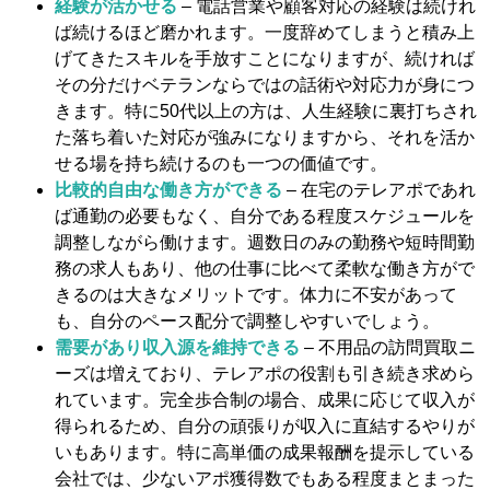
経験が活かせる
– 電話営業や顧客対応の経験は続けれ
ば続けるほど磨かれます。一度辞めてしまうと積み上
げてきたスキルを手放すことになりますが、続ければ
その分だけベテランならではの話術や対応力が身につ
きます。特に50代以上の方は、人生経験に裏打ちされ
た落ち着いた対応が強みになりますから、それを活か
せる場を持ち続けるのも一つの価値です。
比較的自由な働き方ができる
– 在宅のテレアポであれ
ば通勤の必要もなく、自分である程度スケジュールを
調整しながら働けます。週数日のみの勤務や短時間勤
務の求人もあり、他の仕事に比べて柔軟な働き方がで
きるのは大きなメリットです。体力に不安があって
も、自分のペース配分で調整しやすいでしょう。
需要があり収入源を維持できる
– 不用品の訪問買取ニ
ーズは増えており、テレアポの役割も引き続き求めら
れています。完全歩合制の場合、成果に応じて収入が
得られるため、自分の頑張りが収入に直結するやりが
いもあります。特に高単価の成果報酬を提示している
会社では、少ないアポ獲得数でもある程度まとまった